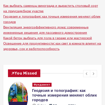
Как выбрать саженцы винограда и вырастить столовый сорт
на приусадебном участке
Геодезия и топография: как точные измерения меняют облик
городов
Вентиляция энергоэффективного дома: современные
инженерные решения для пассивного домостроения
Какой бетон выбрать для пола в гараже или мастерской
Освещение для продуктивности: как свет в комнате влияет на
здоровье, сон и работоспособность
You Missed
Вентиляция
Вентиляция
к
энергоэффективного дома:
современные инженерные
решения для пассивного