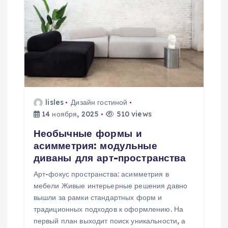
я
п
о
з
lisles
Дизайн гостиной
а
14 ноября, 2025
510 views
п
Необычные формы и
асимметрия: модульные
диваны для арт-пространства
и
Арт-фокус пространства: асимметрия в
с
мебели Живые интерьерные решения давно
вышли за рамки стандартных форм и
я
традиционных подходов к оформлению. На
первый план выходит поиск уникальности, а