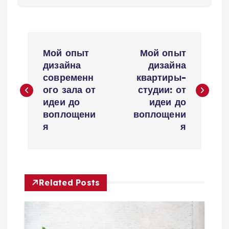
Н
Мой опыт
Мой опыт
а
дизайна
дизайна
современн
квартиры-
в
ого зала от
студии: от
идеи до
идеи до
и
воплощени
воплощени
я
я
г
а
Related Posts
ц
и