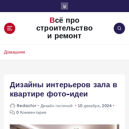
П
е
р
Всё про
е
строительство
й
и ремонт
т
и
к
Домашняя
с
о
д
е
Дизайны интерьеров зала в
р
ж
квартире фото-идеи
и
м
Redactor
Дизайн гостиной
10 декабря, 2024
о
0 Комментарии
м
у