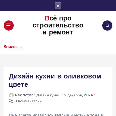
П
е
р
Всё про
е
строительство
й
и ремонт
т
и
к
Домашняя
с
о
д
е
Дизайн кухни в оливковом
р
ж
цвете
и
м
Redactor
Дизайн кухни
9 декабря, 2024
о
0 Комментарии
м
у
Мне всегда нравились теплые и уютные тона в