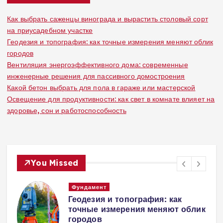
Как выбрать саженцы винограда и вырастить столовый сорт
на приусадебном участке
Геодезия и топография: как точные измерения меняют облик
городов
Вентиляция энергоэффективного дома: современные
инженерные решения для пассивного домостроения
Какой бетон выбрать для пола в гараже или мастерской
Освещение для продуктивности: как свет в комнате влияет на
здоровье, сон и работоспособность
You Missed
Вентиляция
Вентиляция
к
энергоэффективного дома:
современные инженерные