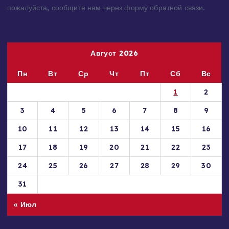
материалы, которые нарушают авторские права,
принадлежащие Вам, Вашей компании или организации,
пожалуйста, сообщите нам через форму обратной связи.
Август 2026
Пн
Вт
Ср
Чт
Пт
Сб
Вс
1
2
3
4
5
6
7
8
9
10
11
12
13
14
15
16
17
18
19
20
21
22
23
24
25
26
27
28
29
30
31
« Июл