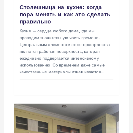
з
Столешница на кухне: когда
а
пора менять и как это сделать
правильно
п
Кухня — сердце любого дома, где мы
проводим значительную часть времени.
и
Центральным элементом этого пространства
является рабочая поверхность, которая
с
ежедневно подвергается интенсивному
использованию. Со временем даже самые
я
качественные материалы изнашиваются…
м