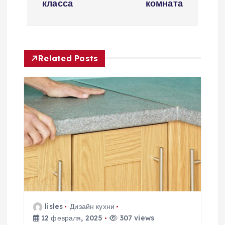
в
класса
комната
и
г
Related Posts
а
ц
и
я
п
о
lisles
Дизайн кухни
12 февраля, 2025
307 views