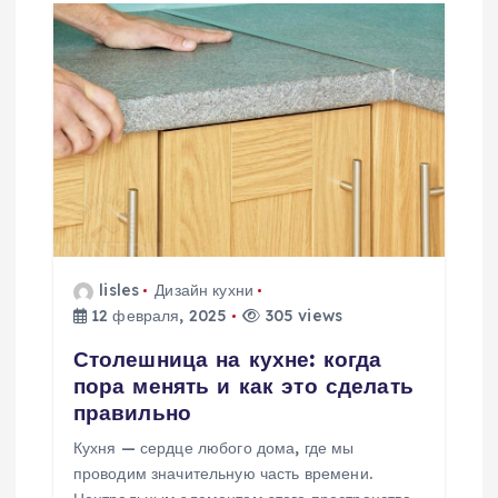
ц
и
я
п
о
з
lisles
Дизайн кухни
12 февраля, 2025
305 views
а
Столешница на кухне: когда
п
пора менять и как это сделать
правильно
и
Кухня — сердце любого дома, где мы
проводим значительную часть времени.