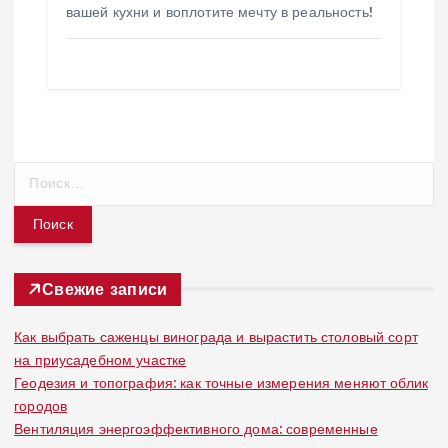
вашей кухни и воплотите мечту в реальность!
Н
а
й
т
и
:
Свежие записи
Как выбрать саженцы винограда и вырастить столовый сорт
на приусадебном участке
Геодезия и топография: как точные измерения меняют облик
городов
Вентиляция энергоэффективного дома: современные