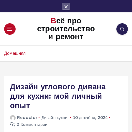
П
е
р
Всё про
е
строительство
й
и ремонт
т
и
к
Домашняя
с
о
д
е
Дизайн углового дивана
р
ж
для кухни: мой личный
и
опыт
м
о
Redactor
Дизайн кухни
10 декабря, 2024
м
0 Комментарии
у