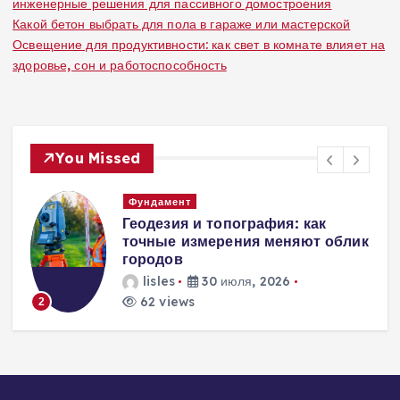
инженерные решения для пассивного домостроения
Какой бетон выбрать для пола в гараже или мастерской
Освещение для продуктивности: как свет в комнате влияет на
здоровье, сон и работоспособность
You Missed
Вентиляция
Вентиляция
к
энергоэффективного дома:
современные инженерные
решения для пассивного
домостроения
lisles
30 июля, 2026
219 views
3