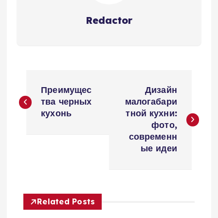
Redactor
Н
Преимущес
Дизайн
а
тва черных
малогабари
кухонь
тной кухни:
в
фото,
современн
и
ые идеи
г
а
Related Posts