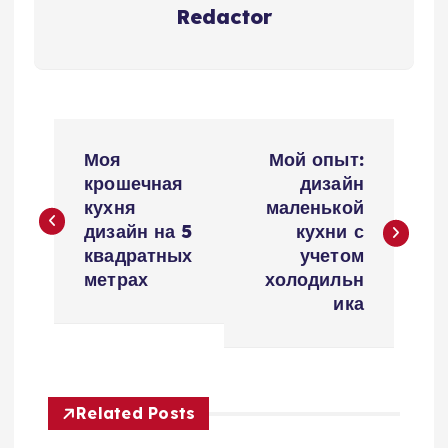
Redactor
Н
Моя
Мой опыт:
а
крошечная
дизайн
кухня
маленькой
в
дизайн на 5
кухни с
квадратных
учетом
и
метрах
холодильн
ика
г
а
Related Posts
ц