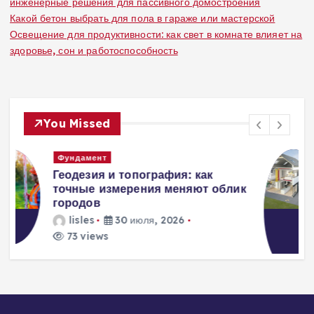
инженерные решения для пассивного домостроения
Какой бетон выбрать для пола в гараже или мастерской
Освещение для продуктивности: как свет в комнате влияет на
здоровье, сон и работоспособность
You Missed
Вентиляция
Вентиляция
к
энергоэффективного дома:
современные инженерные
решения для пассивного
домостроения
lisles
30 июля, 2026
307 views
3