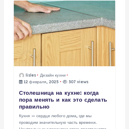
и
я
п
о
з
lisles
Дизайн кухни
а
12 февраля, 2025
307 views
п
Столешница на кухне: когда
пора менять и как это сделать
и
правильно
Кухня — сердце любого дома, где мы
с
проводим значительную часть времени.
Центральным элементом этого пространства