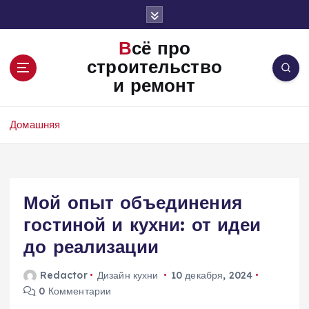
П
е
р
Всё про
е
строительство
й
и ремонт
т
и
к
Домашняя
с
о
д
е
Мой опыт объединения
р
ж
гостиной и кухни: от идеи
и
до реализации
м
о
Redactor
Дизайн кухни
10 декабря, 2024
м
0 Комментарии
у