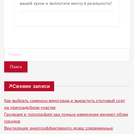
вашей кухни и воплотите мечту в реальность!
Н
а
й
т
и
:
Свежие записи
Как выбрать саженцы винограда и вырастить столовый сорт
на приусадебном участке
Геодезия и топография: как точные измерения меняют облик
городов
Вентиляция энергоэффективного дома: современные