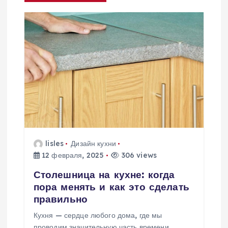
а
ц
и
я
п
о
lisles
Дизайн кухни
з
12 февраля, 2025
306 views
а
Столешница на кухне: когда
пора менять и как это сделать
п
правильно
Кухня — сердце любого дома, где мы
проводим значительную часть времени.