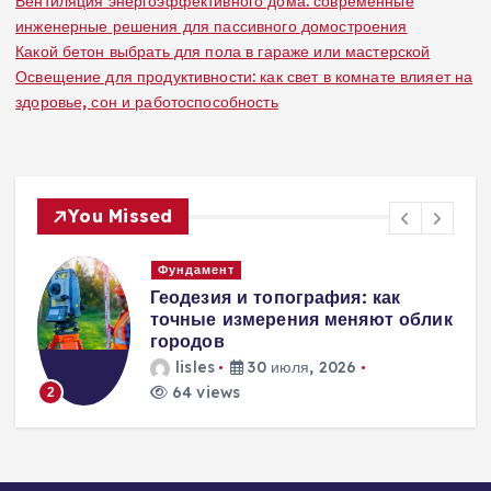
Вентиляция энергоэффективного дома: современные
инженерные решения для пассивного домостроения
Какой бетон выбрать для пола в гараже или мастерской
Освещение для продуктивности: как свет в комнате влияет на
здоровье, сон и работоспособность
You Missed
Вентиляция
Вентиляция
к
энергоэффективного дома:
современные инженерные
решения для пассивного
домостроения
lisles
30 июля, 2026
248 views
3