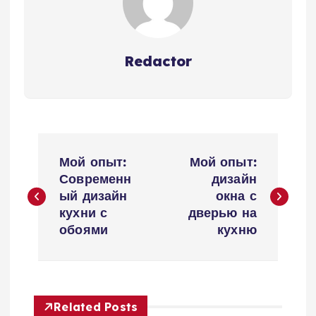
Redactor
Н
Мой опыт:
Мой опыт:
а
Современн
дизайн
ый дизайн
окна с
в
кухни с
дверью на
обоями
кухню
и
г
Related Posts