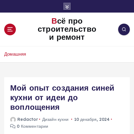
П
е
р
Всё про
е
строительство
й
и ремонт
т
и
к
Домашняя
с
о
д
е
Мой опыт создания синей
р
ж
кухни от идеи до
и
воплощения
м
о
Redactor
Дизайн кухни
10 декабря, 2024
м
0 Комментарии
у