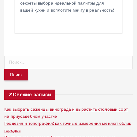
секреты выбора идеальной палитры для
вашей кухни и воплотите мечту в реальность!
Н
а
й
т
и
:
Свежие записи
Как выбрать саженцы винограда и вырастить столовый сорт
на приусадебном участке
Геодезия и топография: как точные измерения меняют облик
городов