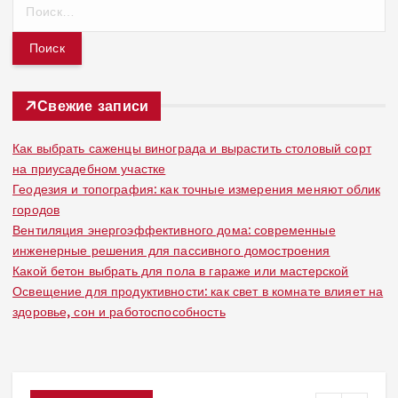
Н
а
й
т
и
:
Свежие записи
Как выбрать саженцы винограда и вырастить столовый сорт
на приусадебном участке
Геодезия и топография: как точные измерения меняют облик
городов
Вентиляция энергоэффективного дома: современные
инженерные решения для пассивного домостроения
Какой бетон выбрать для пола в гараже или мастерской
Освещение для продуктивности: как свет в комнате влияет на
здоровье, сон и работоспособность