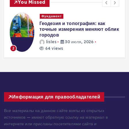
You Missed
Вентиляция
Вентиляция
к
энергоэффективного дома:
современные инженерные
решения для пассивного
домостроения
lisles
30 июля, 2026
250 views
3
Информация для правообладателей
Все материалы на данном сайте взяты из открытых
источников — имеют обратную ссылку на материал в