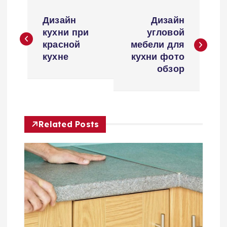
Н
Дизайн
Дизайн
а
кухни при
угловой
красной
мебели для
в
кухне
кухни фото
обзор
и
г
Related Posts
а
ц
и
я