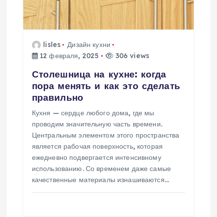
п
о
lisles
Дизайн кухни
з
12 февраля, 2025
306 views
а
Столешница на кухне: когда
пора менять и как это сделать
п
правильно
Кухня — сердце любого дома, где мы
и
проводим значительную часть времени.
Центральным элементом этого пространства
с
является рабочая поверхность, которая
ежедневно подвергается интенсивному
я
использованию. Со временем даже самые
качественные материалы изнашиваются…
м