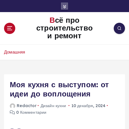
П
е
р
Всё про
е
строительство
й
и ремонт
т
и
к
Домашняя
с
о
д
е
Моя кухня с выступом: от
р
ж
идеи до воплощения
и
м
Redactor
Дизайн кухни
10 декабря, 2024
о
0 Комментарии
м
у