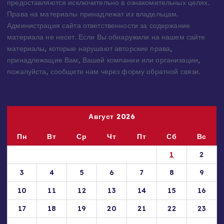
интернете или присланы посетителями сайта и
предоставляются исключительно в ознакомительных целях.
Права на материалы принадлежат их владельцам.
Администрация сайта ответственности за содержание
материала не несет. Если Вы обнаружили на нашем сайте
материалы, которые нарушают авторские права,
принадлежащие Вам, Вашей компании или организации,
пожалуйста, сообщите нам через форму обратной связи.
Август 2026
Пн
Вт
Ср
Чт
Пт
Сб
Вс
1
2
3
4
5
6
7
8
9
10
11
12
13
14
15
16