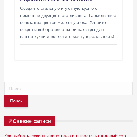
Создайте стильную и уютную кухню с
помощью двухцветного дизайна! Гармоничное
сочетание цветов – залог успеха. Узнайте
секреты выбора идеальной палитры для
вашей кухни и воплотите мечту в реальность!
Н
а
й
т
и
:
Свежие записи
Как выбрать саженцы винограда и вырастить столовый сорт