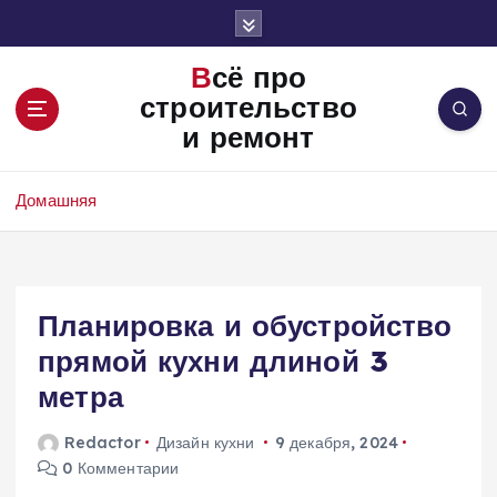
П
е
р
Всё про
е
строительство
й
и ремонт
т
и
к
Домашняя
с
о
д
е
Планировка и обустройство
р
ж
прямой кухни длиной 3
и
метра
м
о
Redactor
Дизайн кухни
9 декабря, 2024
м
0 Комментарии
у