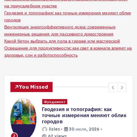
на приусадебном участке
Геодезия и топография: как точные измерения меняют облик
городов
Вентиляция энергоэффективного дома: современные
инженерные решения для пассивного домостроения
Какой бетон выбрать для пола в гараже или мастерской
Освещение для продуктивности: как свет в комнате влияет на
здоровье, сон и работоспособность
You Missed
Вентиляция
Вентиляция
к
энергоэффективного дома:
современные инженерные
решения для пассивного
домостроения