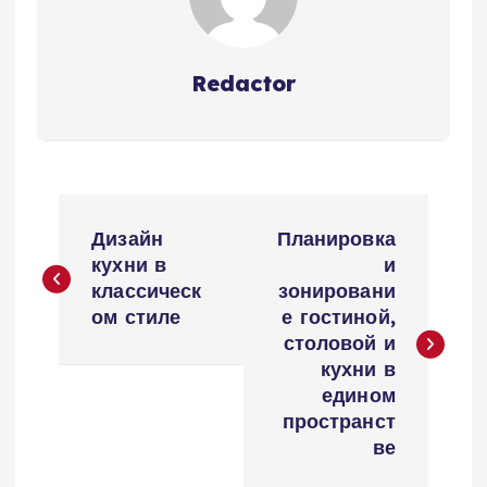
Redactor
Н
Дизайн
Планировка
а
кухни в
и
классическ
зонировани
в
ом стиле
е гостиной,
столовой и
и
кухни в
едином
г
пространст
ве
а