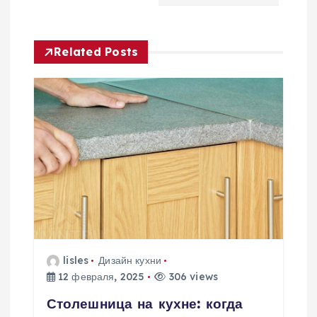
ц
Related Posts
и
я
п
о
з
а
lisles
Дизайн кухни
п
12 февраля, 2025
306 views
и
Столешница на кухне: когда