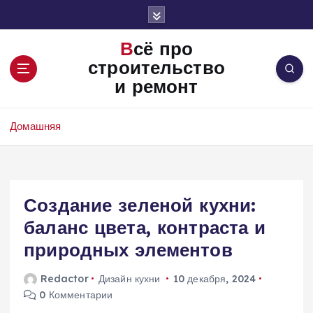
П
е
р
Всё про
е
строительство
й
и ремонт
т
и
к
Домашняя
с
о
д
е
Создание зеленой кухни:
р
ж
баланс цвета, контраста и
и
природных элементов
м
о
Redactor
Дизайн кухни
10 декабря, 2024
м
0 Комментарии
у