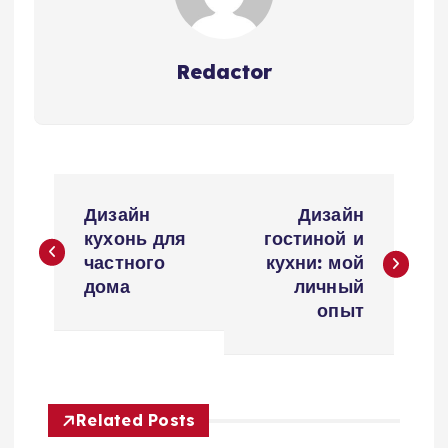
Redactor
Н
Дизайн
Дизайн
а
кухонь для
гостиной и
частного
кухни: мой
в
дома
личный
опыт
и
г
Related Posts
а