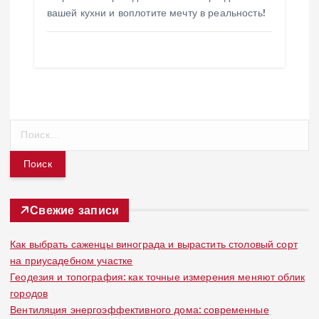
вашей кухни и воплотите мечту в реальность!
Н
а
й
т
и
:
Свежие записи
Как выбрать саженцы винограда и вырастить столовый сорт
на приусадебном участке
Геодезия и топография: как точные измерения меняют облик
городов
Вентиляция энергоэффективного дома: современные