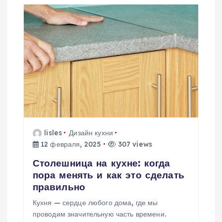
ц
и
я
п
о
lisles
Дизайн кухни
з
12 февраля, 2025
307 views
а
Столешница на кухне: когда
пора менять и как это сделать
п
правильно
Кухня — сердце любого дома, где мы
и
проводим значительную часть времени.