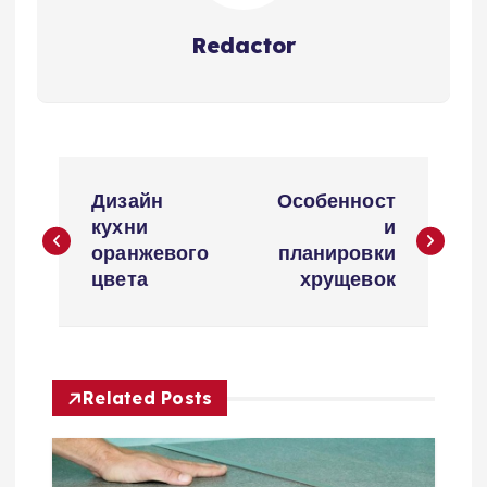
Redactor
Н
Дизайн
Особенност
а
кухни
и
оранжевого
планировки
в
цвета
хрущевок
и
г
Related Posts
а