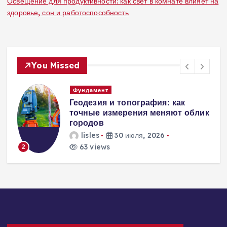
Освещение для продуктивности: как свет в комнате влияет на
здоровье, сон и работоспособность
You Missed
Вентиляция
Вентиляция
к
энергоэффективного дома:
современные инженерные
решения для пассивного
домостроения
lisles
30 июля, 2026
236 views
3