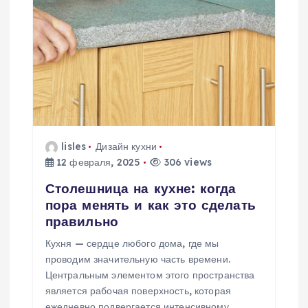
ц
и
я
п
о
lisles
Дизайн кухни
12 февраля, 2025
306 views
з
Столешница на кухне: когда
а
пора менять и как это сделать
правильно
п
Кухня — сердце любого дома, где мы
проводим значительную часть времени.
и
Центральным элементом этого пространства
является рабочая поверхность, которая
ежедневно подвергается интенсивному