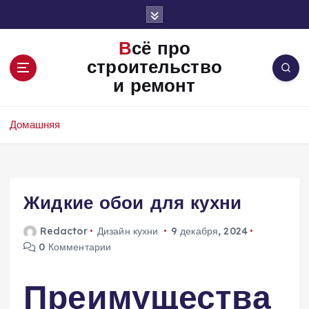
П
е
р
Всё про
е
строительство
й
и ремонт
т
и
к
Домашняя
с
о
д
е
Жидкие обои для кухни
р
ж
и
Redactor
Дизайн кухни
9 декабря, 2024
м
0 Комментарии
о
м
Преимущества
у