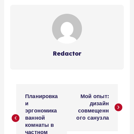
Redactor
Н
Планировка
Мой опыт:
а
и
дизайн
эргономика
совмещенн
в
ванной
ого санузла
комнаты в
частном