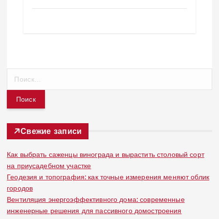
Н
а
й
т
и
:
Свежие записи
Как выбрать саженцы винограда и вырастить столовый сорт
на приусадебном участке
Геодезия и топография: как точные измерения меняют облик
городов
Вентиляция энергоэффективного дома: современные
инженерные решения для пассивного домостроения