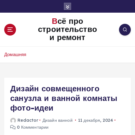
П
е
р
Всё про
е
строительство
й
и ремонт
т
и
к
Домашняя
с
о
д
е
Дизайн совмещенного
р
ж
санузла и ванной комнаты
и
фото-идеи
м
о
Redactor
Дизайн ванной
11 декабря, 2024
м
0 Комментарии
у