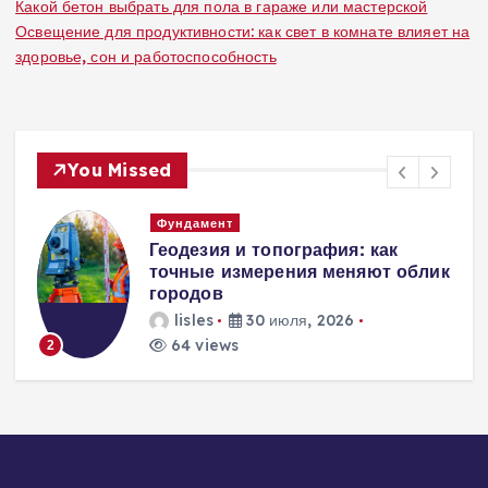
Какой бетон выбрать для пола в гараже или мастерской
Освещение для продуктивности: как свет в комнате влияет на
здоровье, сон и работоспособность
You Missed
Вентиляция
Вентиляция
к
энергоэффективного дома:
современные инженерные
решения для пассивного
домостроения
lisles
30 июля, 2026
248 views
3