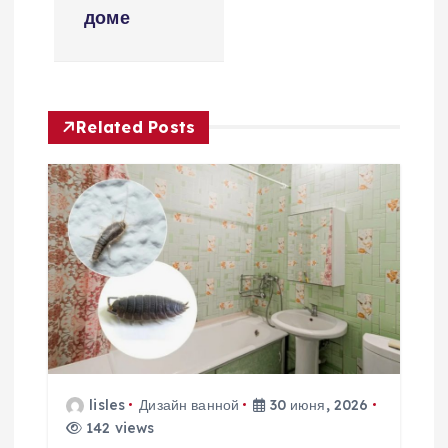
и
доме
г
а
Related Posts
ц
и
я
п
о
з
lisles
Дизайн ванной
30 июня, 2026
142 views
а