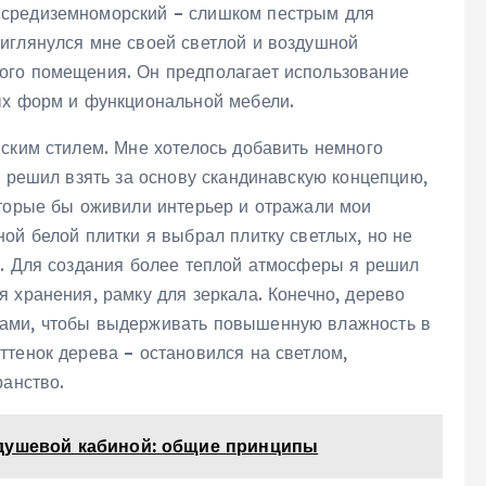
 средиземноморский – слишком пестрым для
иглянулся мне своей светлой и воздушной
ого помещения. Он предполагает использование
ых форм и функциональной мебели.
вским стилем. Мне хотелось добавить немного
Я решил взять за основу скандинавскую концепцию‚
оторые бы оживили интерьер и отражали мои
ой белой плитки я выбрал плитку светлых‚ но не
м. Для создания более теплой атмосферы я решил
 хранения‚ рамку для зеркала. Конечно‚ дерево
вами‚ чтобы выдерживать повышенную влажность в
ттенок дерева – остановился на светлом‚
ранство.
 душевой кабиной: общие принципы