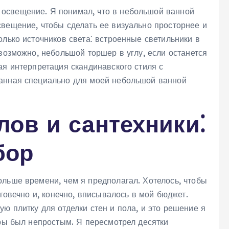
освещение. Я понимал‚ что в небольшой ванной
свещение‚ чтобы сделать ее визуально просторнее и
олько источников света⁚ встроенные светильники в
 возможно‚ небольшой торшер в углу‚ если останется
ая интерпретация скандинавского стиля с
данная специально для моей небольшой ванной
ов и сантехники⁚
бор
ольше времени‚ чем я предполагал. Хотелось‚ чтобы
лговечно и‚ конечно‚ вписывалось в мой бюджет.
ю плитку для отделки стен и пола‚ и это решение я
уры был непростым. Я пересмотрел десятки