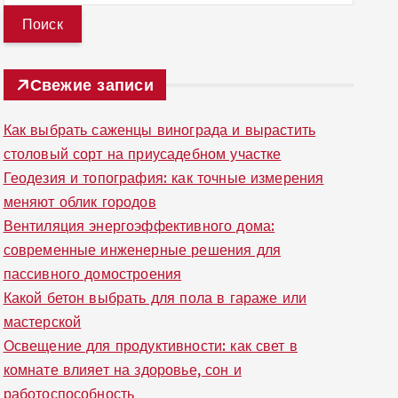
й
т
и
Свежие записи
:
Как выбрать саженцы винограда и вырастить
столовый сорт на приусадебном участке
Геодезия и топография: как точные измерения
меняют облик городов
Вентиляция энергоэффективного дома:
современные инженерные решения для
пассивного домостроения
Какой бетон выбрать для пола в гараже или
мастерской
Освещение для продуктивности: как свет в
комнате влияет на здоровье, сон и
работоспособность