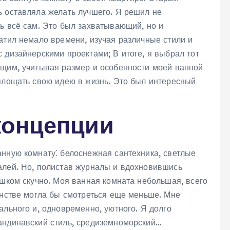
ь оставляла желать лучшего. Я решил не
ь всё сам. Это был захватывающий‚ но и
атил немало времени‚ изучая различные стили и
 дизайнерскими проектами; В итоге‚ я выбрал тот
ящим‚ учитывая размер и особенности моей ванной
оплощать свою идею в жизнь. Это был интересный
концепции
анную комнату⁚ белоснежная сантехника‚ светлые
алей. Но‚ полистав журналы и вдохновившись
ишком скучно. Моя ванная комната небольшая‚ всего
анстве могла бы смотреться еще меньше. Мне
ального и‚ одновременно‚ уютного. Я долго
андинавский стиль‚ средиземноморский…