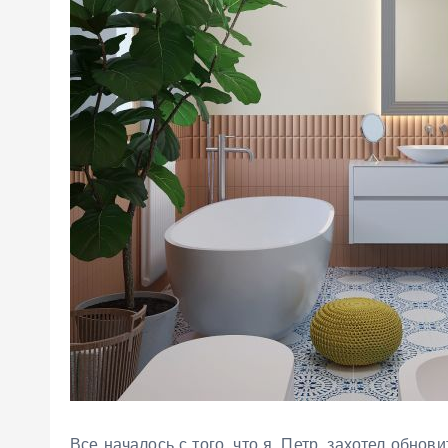
Все началось с того‚ что я‚ Петр‚ захотел обно