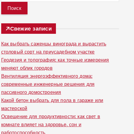
й
т
и
Свежие записи
:
Как выбрать саженцы винограда и вырастить
столовый сорт на приусадебном участке
Геодезия и топография: как точные измерения
меняют облик городов
Вентиляция энергоэффективного дома:
современные инженерные решения для
пассивного домостроения
Какой бетон выбрать для пола в гараже или
мастерской
Освещение для продуктивности: как свет в
комнате влияет на здоровье, сон и
работоспособность