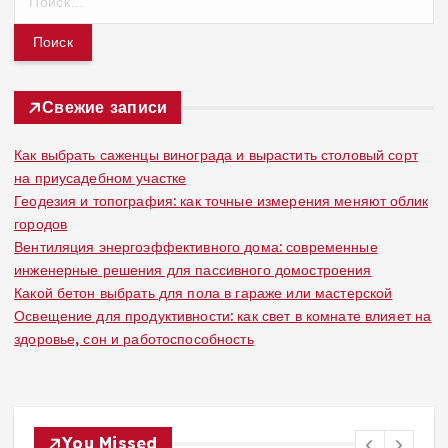
а
й
т
и
:
Свежие записи
Как выбрать саженцы винограда и вырастить столовый сорт
на приусадебном участке
Геодезия и топография: как точные измерения меняют облик
городов
Вентиляция энергоэффективного дома: современные
инженерные решения для пассивного домостроения
Какой бетон выбрать для пола в гараже или мастерской
Освещение для продуктивности: как свет в комнате влияет на
здоровье, сон и работоспособность
You Missed