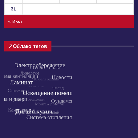
24
25
26
27
28
29
30
31
« Июл
Облако тегов