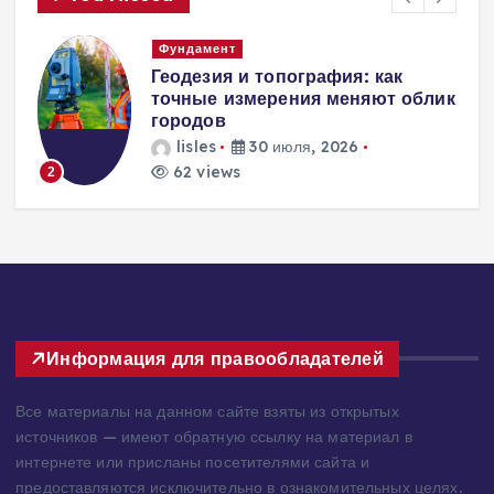
Вентиляция
Вентиляция
к
энергоэффективного дома:
современные инженерные
решения для пассивного
домостроения
lisles
30 июля, 2026
217 views
3
Информация для правообладателей
Все материалы на данном сайте взяты из открытых
источников — имеют обратную ссылку на материал в