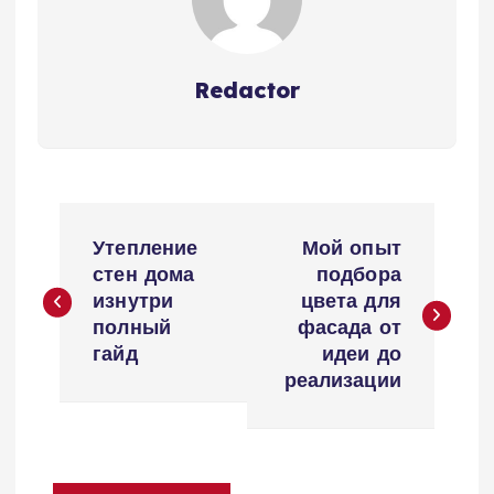
Redactor
Н
Утепление
Мой опыт
а
стен дома
подбора
изнутри
цвета для
в
полный
фасада от
гайд
идеи до
и
реализации
г