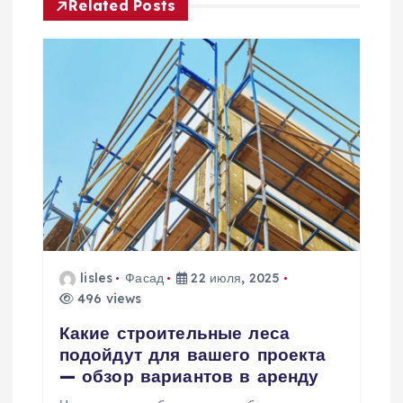
а
Related Posts
ц
и
я
п
о
з
lisles
Фасад
22 июля, 2025
а
496 views
Какие строительные леса
п
подойдут для вашего проекта
— обзор вариантов в аренду
и