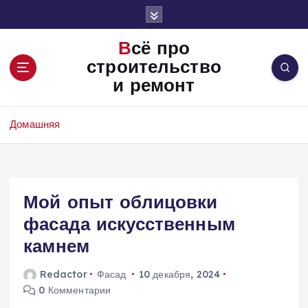
П
е
р
Всё про
е
строительство
й
и ремонт
т
и
к
Домашняя
с
о
д
е
Мой опыт облицовки
р
ж
фасада искусственным
и
камнем
м
о
Redactor
Фасад
10 декабря, 2024
м
0 Комментарии
у