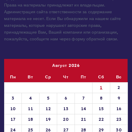
интернете или присланы посетителями сайта и
предоставляются исключительно в ознакомительных целях.
Права на материалы принадлежат их владельцам.
Администрация сайта ответственности за содержание
материала не несет. Если Вы обнаружили на нашем сайте
материалы, которые нарушают авторские права,
принадлежащие Вам, Вашей компании или организации,
пожалуйста, сообщите нам через форму обратной связи.
Август 2026
Пн
Вт
Ср
Чт
Пт
Сб
Вс
1
2
3
4
5
6
7
8
9
10
11
12
13
14
15
16
17
18
19
20
21
22
23