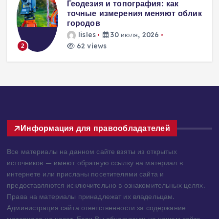
Вентиляция
к
энергоэффективного дома:
современные инженерные
решения для пассивного
домостроения
lisles
30 июля, 2026
217 views
3
Информация для правообладателей
Все материалы на данном сайте взяты из открытых
источников — имеют обратную ссылку на материал в
интернете или присланы посетителями сайта и
предоставляются исключительно в ознакомительных целях.
Права на материалы принадлежат их владельцам.