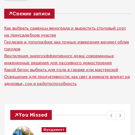
и
:
Свежие записи
Как выбрать саженцы винограда и вырастить столовый сорт
на приусадебном участке
Геодезия и топография: как точные измерения меняют облик
городов
Вентиляция энергоэффективного дома: современные
инженерные решения для пассивного домостроения
Какой бетон выбрать для пола в гараже или мастерской
Освещение для продуктивности: как свет в комнате влияет на
здоровье, сон и работоспособность
You Missed
Вентиляция