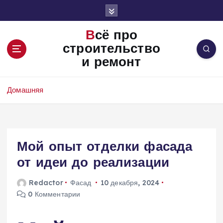
П
е
р
Всё про
е
строительство
й
и ремонт
т
и
к
Домашняя
с
о
д
е
Мой опыт отделки фасада
р
ж
от идеи до реализации
и
м
Redactor
Фасад
10 декабря, 2024
о
0 Комментарии
м
у