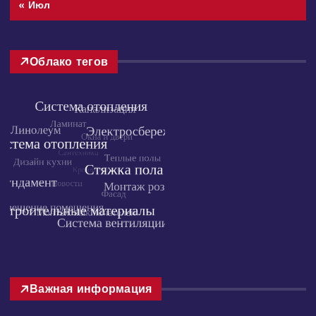
31
« Июл
Облако тегов