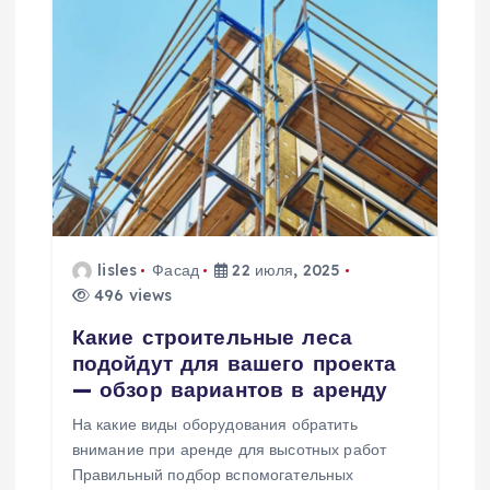
и
я
п
о
з
lisles
Фасад
22 июля, 2025
а
496 views
Какие строительные леса
п
подойдут для вашего проекта
— обзор вариантов в аренду
и
На какие виды оборудования обратить
внимание при аренде для высотных работ
с
Правильный подбор вспомогательных