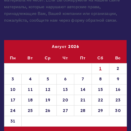
Администрация сайта ответственности за содержание
материала не несет. Если Вы обнаружили на нашем сайте
материалы, которые нарушают авторские права,
принадлежащие Вам, Вашей компании или организации,
пожалуйста, сообщите нам через форму обратной связи.
Август 2026
Пн
Вт
Ср
Чт
Пт
Сб
Вс
1
2
3
4
5
6
7
8
9
10
11
12
13
14
15
16
17
18
19
20
21
22
23
24
25
26
27
28
29
30