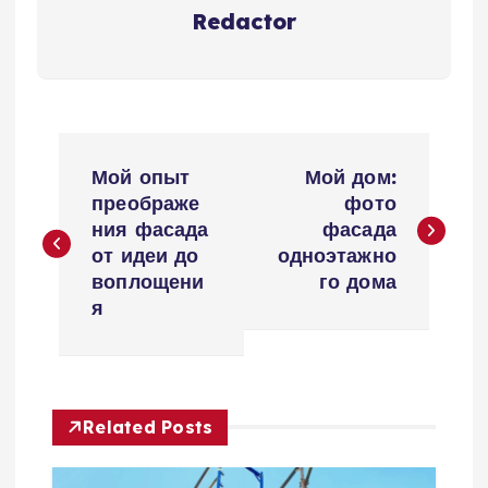
Redactor
Н
Мой опыт
Мой дом:
а
преображе
фото
ния фасада
фасада
в
от идеи до
одноэтажно
воплощени
го дома
и
я
г
а
Related Posts
ц