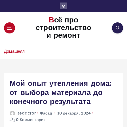
П
е
р
Всё про
е
строительство
й
и ремонт
т
и
к
Домашняя
с
о
д
е
Мой опыт утепления дома:
р
ж
от выбора материала до
и
конечного результата
м
о
Redactor
Фасад
10 декабря, 2024
м
0 Комментарии
у