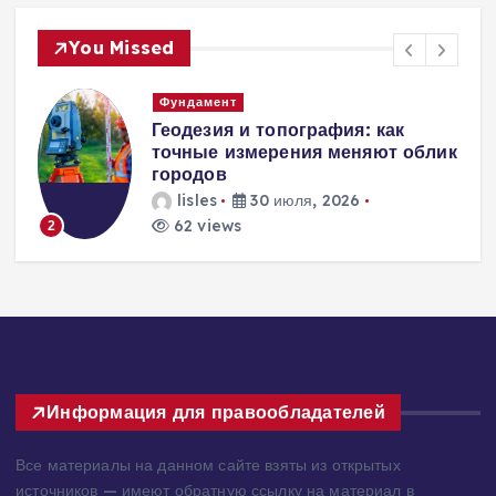
You Missed
Вентиляция
Вентиляция
к
энергоэффективного дома:
современные инженерные
решения для пассивного
домостроения
lisles
30 июля, 2026
222 views
3
Информация для правообладателей