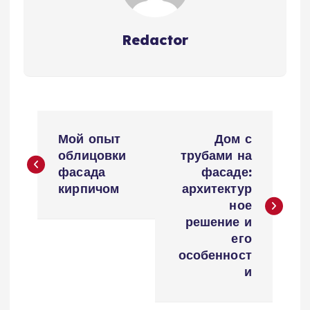
Redactor
Н
Мой опыт
Дом с
а
облицовки
трубами на
фасада
фасаде:
в
кирпичом
архитектур
ное
и
решение и
его
г
особенност
и
а