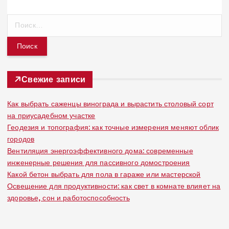
Н
а
й
т
и
:
Свежие записи
Как выбрать саженцы винограда и вырастить столовый сорт
на приусадебном участке
Геодезия и топография: как точные измерения меняют облик
городов
Вентиляция энергоэффективного дома: современные
инженерные решения для пассивного домостроения
Какой бетон выбрать для пола в гараже или мастерской
Освещение для продуктивности: как свет в комнате влияет на
здоровье, сон и работоспособность