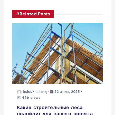
ц
Related Posts
и
я
п
о
з
а
п
lisles
Фасад
22 июля, 2025
496 views
и
Какие строительные леса
подойдут для вашего проекта