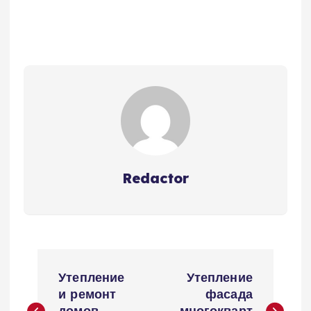
Redactor
Н
Утепление
Утепление
а
и ремонт
фасада
домов
многокварт