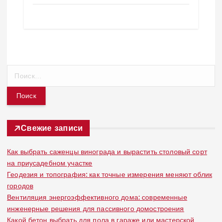
Н
а
й
т
и
:
Свежие записи
Как выбрать саженцы винограда и вырастить столовый сорт
на приусадебном участке
Геодезия и топография: как точные измерения меняют облик
городов
Вентиляция энергоэффективного дома: современные
инженерные решения для пассивного домостроения
Какой бетон выбрать для пола в гараже или мастерской