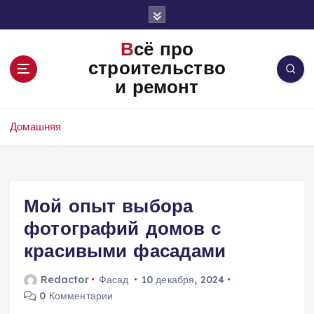
П
е
р
Всё про
е
строительство
й
и ремонт
т
и
к
Домашняя
с
о
д
е
Мой опыт выбора
р
ж
фотографий домов с
и
красивыми фасадами
м
о
Redactor
Фасад
10 декабря, 2024
м
0 Комментарии
у