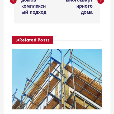
в
комплексн
ирного
ый подход
дома
и
г
Related Posts
а
ц
и
я
п
о