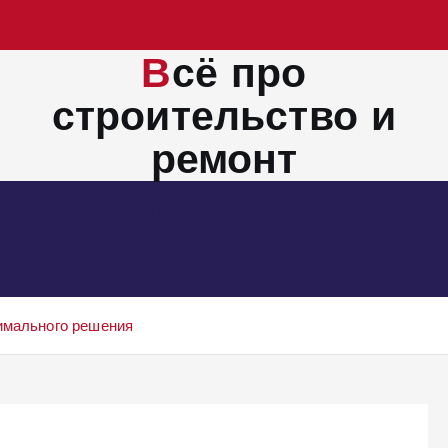
Всё про
строительство и
ремонт
Монтажные работы
Новости
Электросбережение
имального решения