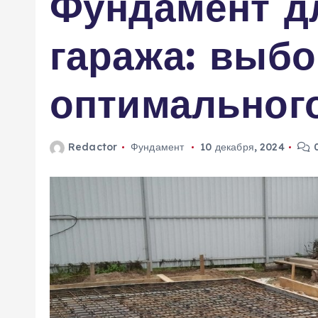
Фундамент д
м
у
гаража: выбо
оптимальног
Redactor
Фундамент
10 декабря, 2024
0