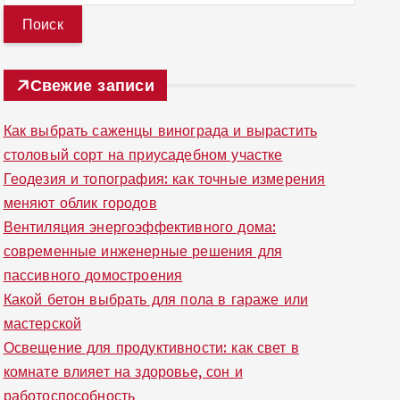
й
т
и
Свежие записи
:
Как выбрать саженцы винограда и вырастить
столовый сорт на приусадебном участке
Геодезия и топография: как точные измерения
меняют облик городов
Вентиляция энергоэффективного дома:
современные инженерные решения для
пассивного домостроения
Какой бетон выбрать для пола в гараже или
мастерской
Освещение для продуктивности: как свет в
комнате влияет на здоровье, сон и
работоспособность