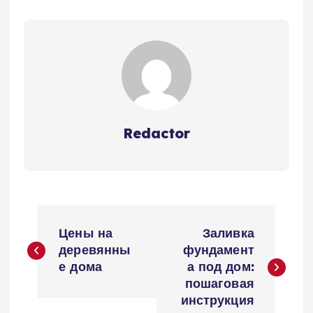
Redactor
Н
Цены на
Заливка
а
деревянны
фундамент
е дома
а под дом:
в
пошаговая
инструкция