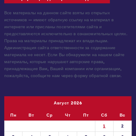
Информация для правообладателей
Все материалы на данном сайте взяты из открытых
источников — имеют обратную ссылку на материал в
интернете или присланы посетителями сайта и
предоставляются исключительно в ознакомительных целях.
Права на материалы принадлежат их владельцам.
Администрация сайта ответственности за содержание
материала не несет. Если Вы обнаружили на нашем сайте
материалы, которые нарушают авторские права,
принадлежащие Вам, Вашей компании или организации,
пожалуйста, сообщите нам через форму обратной связи.
Август 2026
Пн
Вт
Ср
Чт
Пт
Сб
Вс