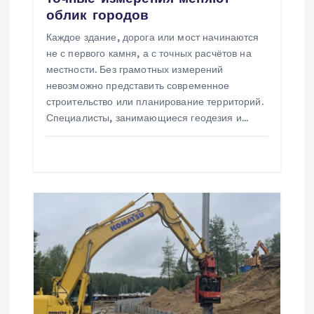
а
облик городов
п
Каждое здание, дорога или мост начинаются
не с первого камня, а с точных расчётов на
и
местности. Без грамотных измерений
невозможно представить современное
с
строительство или планирование территорий.
Специалисты, занимающиеся геодезия и…
я
м