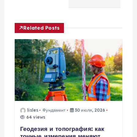
и
г
Related Posts
а
ц
и
я
п
о
lisles
Фундамент
30 июля, 2026
64 views
з
Геодезия и топография: как
точные измерения меняют