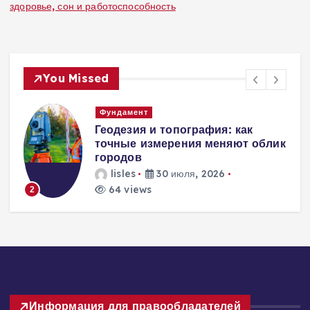
здоровье, сон и работоспособность
You Missed
Вентиляция
Вентиляция
ик
энергоэффективного дома:
современные инженерные
решения для пассивного
домостроения
lisles
30 июля, 2026
245 views
3