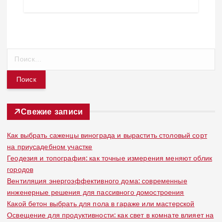
Н
а
й
т
и
:
Свежие записи
Как выбрать саженцы винограда и вырастить столовый сорт
на приусадебном участке
Геодезия и топография: как точные измерения меняют облик
городов
Вентиляция энергоэффективного дома: современные
инженерные решения для пассивного домостроения
Какой бетон выбрать для пола в гараже или мастерской
Освещение для продуктивности: как свет в комнате влияет на