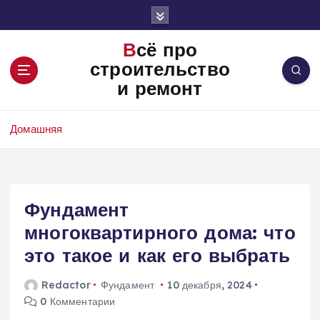
П
е
р
Всё про
е
строительство
й
и ремонт
т
и
к
Домашняя
с
о
д
е
Фундамент
р
ж
многоквартирного дома: что
и
это такое и как его выбрать
м
о
Redactor
Фундамент
10 декабря, 2024
м
0 Комментарии
у