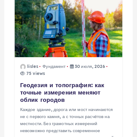
а
ц
и
я
п
lisles
Фундамент
30 июля, 2026
75 views
о
Геодезия и топография: как
з
точные измерения меняют
облик городов
а
Каждое здание, дорога или мост начинаются
не с первого камня, а с точных расчётов на
п
местности. Без грамотных измерений
невозможно представить современное