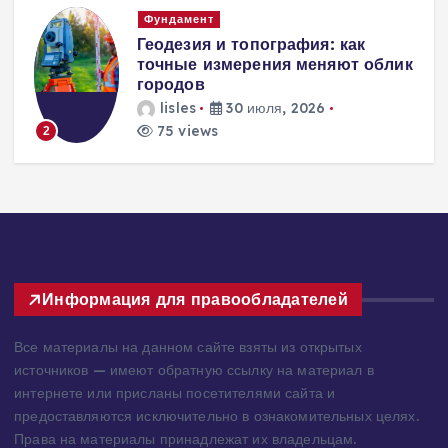
Вентиляция
Вентиляция
к
энергоэффективного дома:
современные инженерные
решения для пассивного
домостроения
lisles
30 июля, 2026
314 views
3
Информация для правообладателей
Все материалы на данном сайте взяты из открытых
источников — имеют обратную ссылку на материал в
интернете или присланы посетителями сайта и