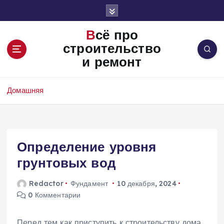
П
е
р
Всё про
е
строительство
й
и ремонт
т
и
к
Домашняя
с
о
д
е
Определение уровня
р
ж
грунтовых вод
и
м
Redactor
Фундамент
10 декабря, 2024
о
0 Комментарии
м
у
Перед тем как приступить к строительству дома‚