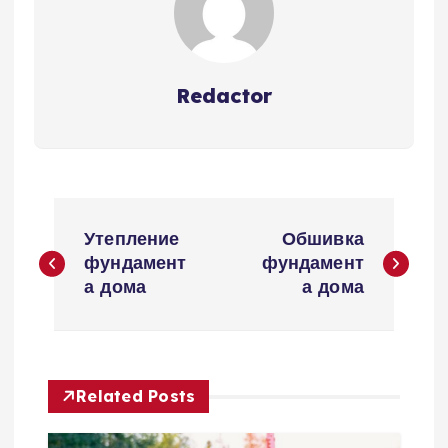
Redactor
Н
Утепление
Обшивка
а
фундамент
фундамент
а дома
а дома
в
и
Related Posts
г