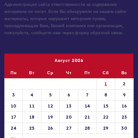
предоставляются исключительно в ознакомительных целях.
Права на материалы принадлежат их владельцам.
Администрация сайта ответственности за содержание
материала не несет. Если Вы обнаружили на нашем сайте
материалы, которые нарушают авторские права,
принадлежащие Вам, Вашей компании или организации,
пожалуйста, сообщите нам через форму обратной связи.
Август 2026
Пн
Вт
Ср
Чт
Пт
Сб
Вс
1
2
3
4
5
6
7
8
9
10
11
12
13
14
15
16
17
18
19
20
21
22
23