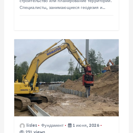
и
строительство или планирование территорий.
Специалисты, занимающиеся геодезия и…
с
я
м
lisles
Фундамент
1 июня, 2026
231 views