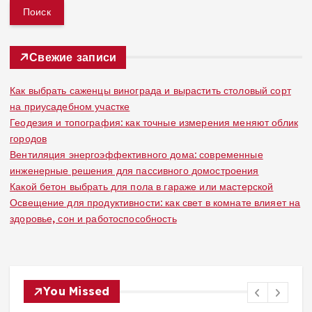
й
т
и
:
Свежие записи
Как выбрать саженцы винограда и вырастить столовый сорт
на приусадебном участке
Геодезия и топография: как точные измерения меняют облик
городов
Вентиляция энергоэффективного дома: современные
инженерные решения для пассивного домостроения
Какой бетон выбрать для пола в гараже или мастерской
Освещение для продуктивности: как свет в комнате влияет на
здоровье, сон и работоспособность
You Missed