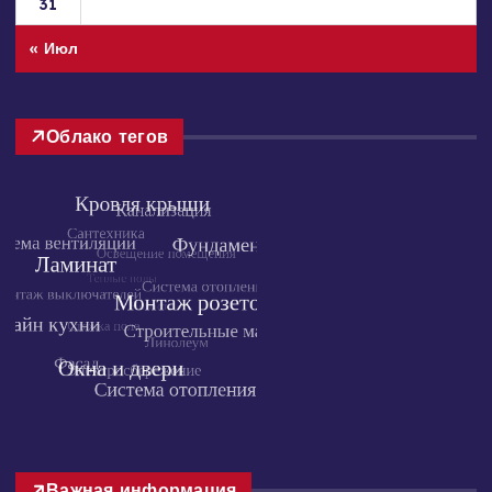
24
25
26
27
28
29
30
31
« Июл
Облако тегов