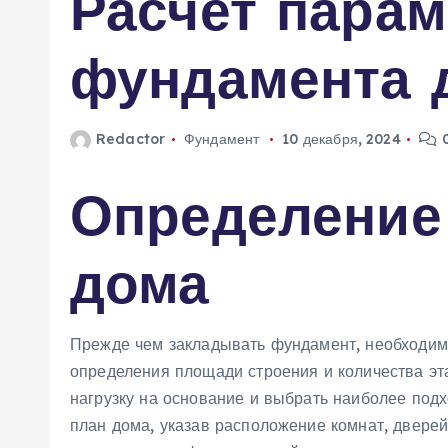
Расчет пара
м
у
фундамента 
Redactor
Фундамент
10 декабря, 2024
0
Определение
дома
Прежде чем закладывать фундамент‚ необходим
определения площади строения и количества эт
нагрузку на основание и выбрать наиболее подх
план дома‚ указав расположение комнат‚ дверей