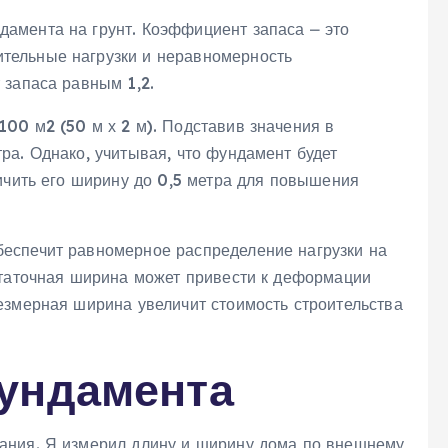
амента на грунт. Коэффициент запаса ⎼ это
тельные нагрузки и неравномерность
 запаса равным 1‚2.
00 м2 (50 м х 2 м). Подставив значения в
ра. Однако‚ учитывая‚ что фундамент будет
ичить его ширину до 0‚5 метра для повышения
еспечит равномерное распределение нагрузки на
статочная ширина может привести к деформации
езмерная ширина увеличит стоимость строительства
ундамента
ания. Я измерил длину и ширину дома по внешнему