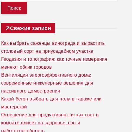
й
т
и
Свежие записи
:
Как выбрать саженцы винограда и вырастить
столовый сорт на приусадебном участке
Геодезия и топография: как точные измерения
меняют облик городов
Вентиляция энергоэффективного дома:
современные инженерные решения для
пассивного домостроения
Какой бетон выбрать для пола в гараже или
мастерской
Освещение для продуктивности: как свет в
комнате влияет на здоровье, сон и
работоспособность