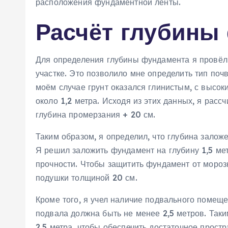
расположения фундаментной ленты.
Расчёт глубины
Для определения глубины фундамента я провёл 
участке. Это позволило мне определить тип поч
моём случае грунт оказался глинистым‚ с высок
около 1‚2 метра. Исходя из этих данных‚ я рас
глубина промерзания + 20 см.
Таким образом‚ я определил‚ что глубина залож
Я решил заложить фундамент на глубину 1‚5 ме
прочности. Чтобы защитить фундамент от морозн
подушки толщиной 20 см.
Кроме того‚ я учел наличие подвального помещ
подвала должна быть не менее 2‚5 метров. Так
2‚5 метра‚ чтобы обеспечить достаточное простр