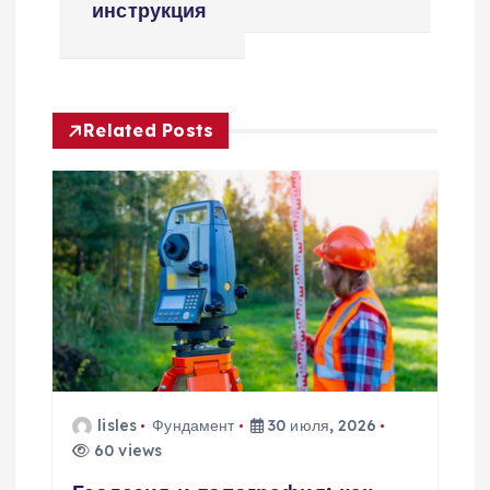
инструкция
и
г
Related Posts
а
ц
и
я
п
о
lisles
Фундамент
30 июля, 2026
60 views
з