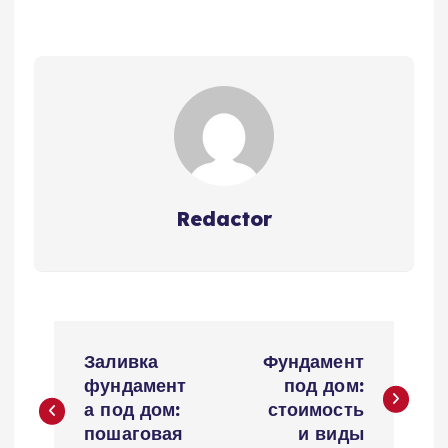
Redactor
Н
Заливка
Фундамент
а
фундамент
под дом:
а под дом:
стоимость
в
пошаговая
и виды