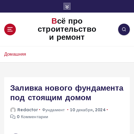
П
е
р
Всё про
е
строительство
й
и ремонт
т
и
к
Домашняя
с
о
д
е
Заливка нового фундамента
р
ж
под стоящим домом
и
м
Redactor
Фундамент
10 декабря, 2024
о
0 Комментарии
м
у