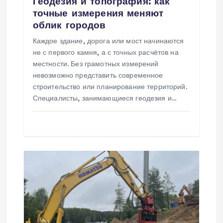
Геодезия и топография: как
а
точные измерения меняют
облик городов
п
Каждое здание, дорога или мост начинаются
не с первого камня, а с точных расчётов на
и
местности. Без грамотных измерений
невозможно представить современное
с
строительство или планирование территорий.
Специалисты, занимающиеся геодезия и…
я
м