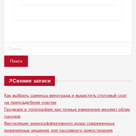
Н
а
й
т
и
:
Свежие записи
Как выбрать саженцы винограда и вырастить столовый сорт
на приусадебном участке
Геодезия и топография: как точные измерения меняют облик
городов
Вентиляция энергоэффективного дома: современные
инженерные решения для пассивного домостроения