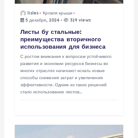
о
lisles
Кровля крыши
з
5 декабря, 2024
319 views
Листы бу стальные:
а
преимущества вторичного
использования для бизнеса
п
С ростом внимания к вопросам устойчивого
развития и экономии ресурсов бизнесы во
и
многих отраслях начинают искать новые
способы снижения затрат и увеличения
с
эффективности. Одним из таких решений
стало использование листов…
я
м