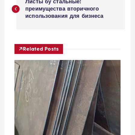
Листы бу стальные:
а
преимущества вторичного
использования для бизнеса
в
и
Related Posts
г
а
ц
и
я
п