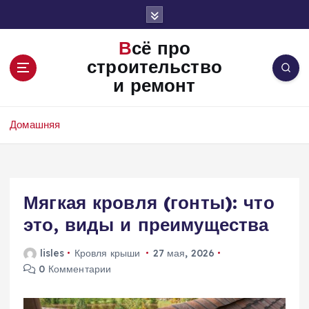
П
е
р
Всё про
е
строительство
й
и ремонт
т
и
к
Домашняя
с
о
д
е
Мягкая кровля (гонты): что
р
ж
это, виды и преимущества
и
м
lisles
Кровля крыши
27 мая, 2026
о
0 Комментарии
м
у