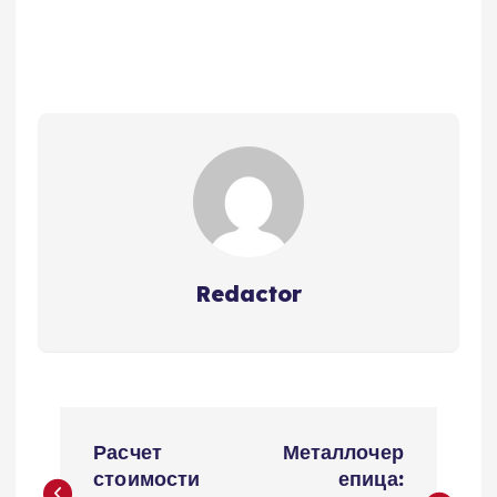
Redactor
Н
Расчет
Металлочер
а
стоимости
епица: