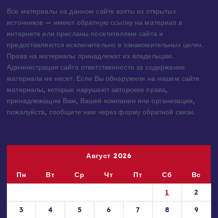
Информация для правообладателей
Все материалы на данном сайте взяты из открытых
источников — имеют обратную ссылку на материал в
интернете или присланы посетителями сайта и
предоставляются исключительно в ознакомительных целях.
Права на материалы принадлежат их владельцам.
Администрация сайта ответственности за содержание
материала не несет. Если Вы обнаружили на нашем сайте
материалы, которые нарушают авторские права,
принадлежащие Вам, Вашей компании или организации,
пожалуйста, сообщите нам через форму обратной связи.
Август 2026
Пн
Вт
Ср
Чт
Пт
Сб
Вс
1
2