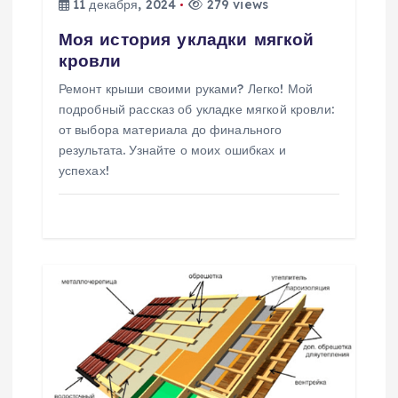
11 декабря, 2024
279 views
з
Моя история укладки мягкой
кровли
а
Ремонт крыши своими руками? Легко! Мой
п
подробный рассказ об укладке мягкой кровли:
от выбора материала до финального
и
результата. Узнайте о моих ошибках и
успехах!
с
я
м