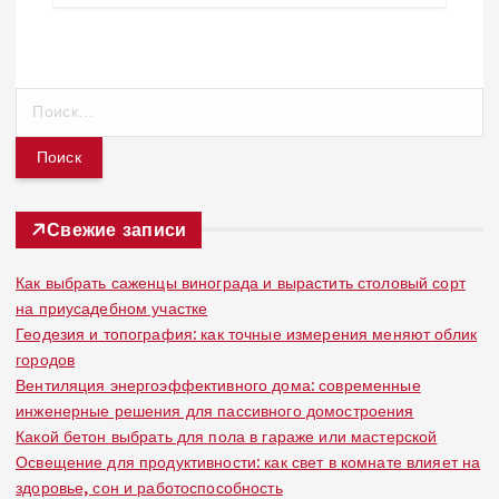
Н
а
й
т
и
:
Свежие записи
Как выбрать саженцы винограда и вырастить столовый сорт
на приусадебном участке
Геодезия и топография: как точные измерения меняют облик
городов
Вентиляция энергоэффективного дома: современные
инженерные решения для пассивного домостроения
Какой бетон выбрать для пола в гараже или мастерской
Освещение для продуктивности: как свет в комнате влияет на
здоровье, сон и работоспособность