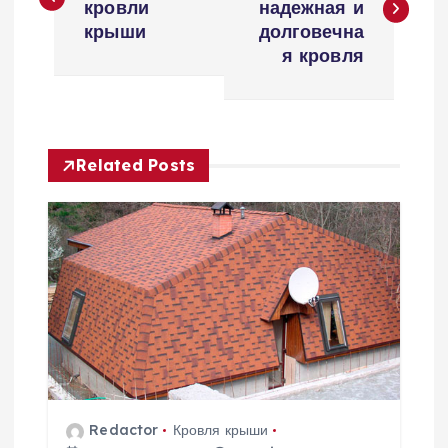
кровли
надежная и
в
крыши
долговечна
я кровля
и
г
Related Posts
а
ц
и
я
п
о
Redactor
Кровля крыши