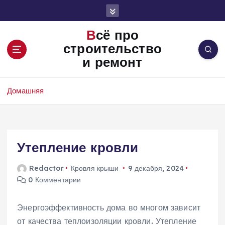
П
е
р
Всё про
е
строительство
й
и ремонт
т
и
к
Домашняя
с
о
д
е
Утепление кровли
р
ж
и
Redactor
Кровля крыши
9 декабря, 2024
м
0 Комментарии
о
м
Энергоэффективность дома во многом зависит
у
от качества теплоизоляции кровли. Утепление