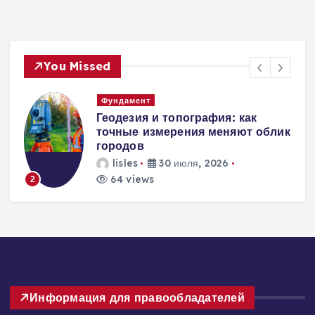
You Missed
Вентиляция
Вентиляция
к
энергоэффективного дома:
современные инженерные
решения для пассивного
домостроения
lisles
30 июля, 2026
247 views
3