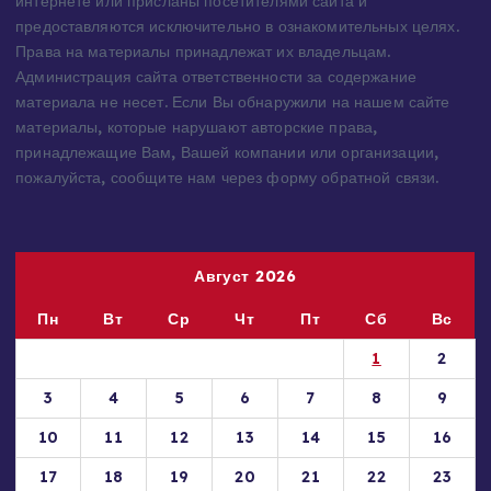
источников — имеют обратную ссылку на материал в
интернете или присланы посетителями сайта и
предоставляются исключительно в ознакомительных целях.
Права на материалы принадлежат их владельцам.
Администрация сайта ответственности за содержание
материала не несет. Если Вы обнаружили на нашем сайте
материалы, которые нарушают авторские права,
принадлежащие Вам, Вашей компании или организации,
пожалуйста, сообщите нам через форму обратной связи.
Август 2026
Пн
Вт
Ср
Чт
Пт
Сб
Вс
1
2
3
4
5
6
7
8
9
10
11
12
13
14
15
16