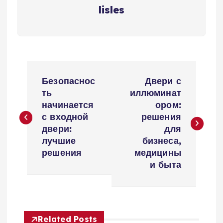
lisles
Н
Безопаснос
Двери с
а
ть
иллюминат
начинается
ором:
в
с входной
решения
двери:
для
и
лучшие
бизнеса,
решения
медицины
г
и быта
а
ц
Related Posts