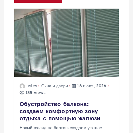
и
я
п
о
з
а
lisles
Окна и двери
16 июля, 2026
135 views
п
Обустройство балкона:
и
создаем комфортную зону
отдыха с помощью жалюзи
с
Новый взгляд на балкон: создаем уютное