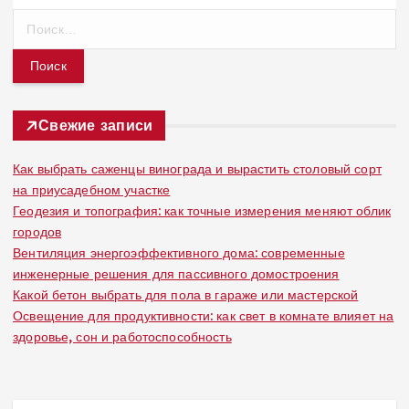
Н
а
й
т
и
:
Свежие записи
Как выбрать саженцы винограда и вырастить столовый сорт
на приусадебном участке
Геодезия и топография: как точные измерения меняют облик
городов
Вентиляция энергоэффективного дома: современные
инженерные решения для пассивного домостроения
Какой бетон выбрать для пола в гараже или мастерской
Освещение для продуктивности: как свет в комнате влияет на
здоровье, сон и работоспособность