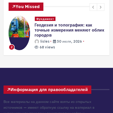
You Missed
Вентиляция
Вентиляция
к
энергоэффективного дома:
современные инженерные
решения для пассивного
домостроения
lisles
30 июля, 2026
265 views
3
Информация для правообладателей
Все материалы на данном сайте взяты из открытых