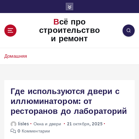
П
е
р
Всё про
е
строительство
й
и ремонт
т
и
к
Домашняя
с
о
д
е
Где используются двери с
р
ж
иллюминатором: от
и
ресторанов до лабораторий
м
о
lisles
Окна и двери
21 октября, 2025
м
0 Комментарии
у