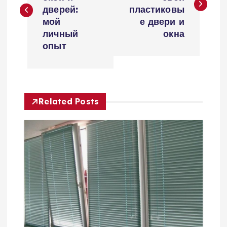
в
дверей:
пластиковы
мой
е двери и
и
личный
окна
опыт
г
а
Related Posts
ц
и
я
п
о