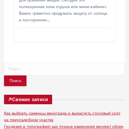
полноценная зона отдыха или мини-кабинет.
Важно грамотно продумать защиту от солнца
и посторонних…
Н
а
й
т
и
:
Свежие записи
Как выбрать саженцы винограда и вырастить столовый сорт
на приусадебном участке
Геодезия и топография: как точные измерения меняют облик