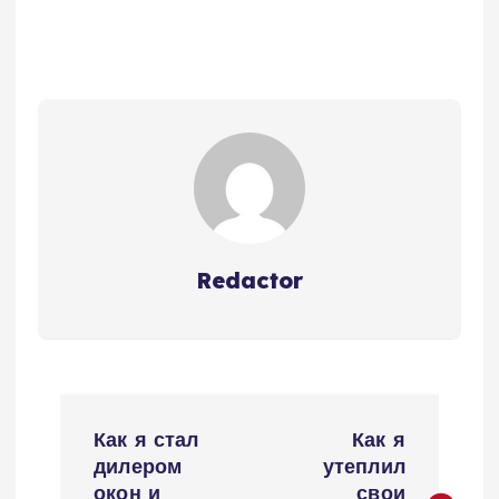
Redactor
Н
Как я стал
Как я
а
дилером
утеплил
окон и
свои