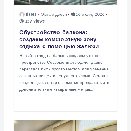
з
lisles
Окна и двери
16 июля, 2026
а
139 views
п
Обустройство балкона:
создаем комфортную зону
и
отдыха с помощью жалюзи
Новый взгляд на балкон: создаем уютное
с
пространство Современная лоджия давно
перестала быть просто местом для хранения
я
сезонных вещей и ненужного хлама. Сегодня
владельцы квартир стремятся превратить эти
м
дополнительные квадратные метры…