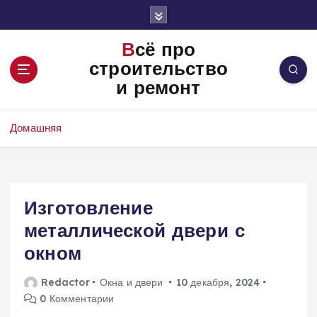
П
е
р
Всё про
е
строительство
й
и ремонт
т
и
к
Домашняя
с
о
д
е
Изготовление
р
ж
металлической двери с
и
окном
м
о
Redactor
Окна и двери
10 декабря, 2024
м
0 Комментарии
у