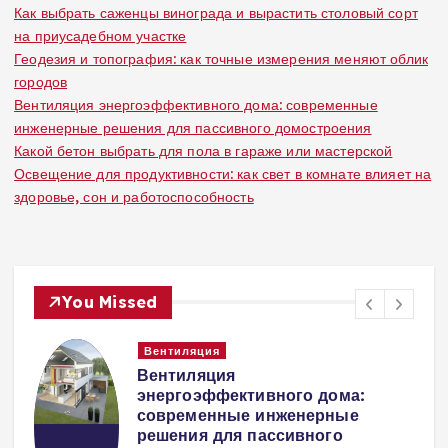
Как выбрать саженцы винограда и вырастить столовый сорт
на приусадебном участке
Геодезия и топография: как точные измерения меняют облик
городов
Вентиляция энергоэффективного дома: современные
инженерные решения для пассивного домостроения
Какой бетон выбрать для пола в гараже или мастерской
Освещение для продуктивности: как свет в комнате влияет на
здоровье, сон и работоспособность
You Missed
Вентиляция
Вентиляция
к
энергоэффективного дома:
современные инженерные
решения для пассивного