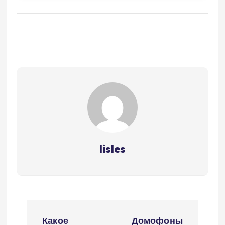
lisles
Н
Какое
Домофоны