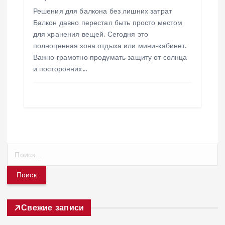
Решения для балкона без лишних затрат
Балкон давно перестал быть просто местом
для хранения вещей. Сегодня это
полноценная зона отдыха или мини-кабинет.
Важно грамотно продумать защиту от солнца
и посторонних…
Н
а
й
т
и
:
Свежие записи