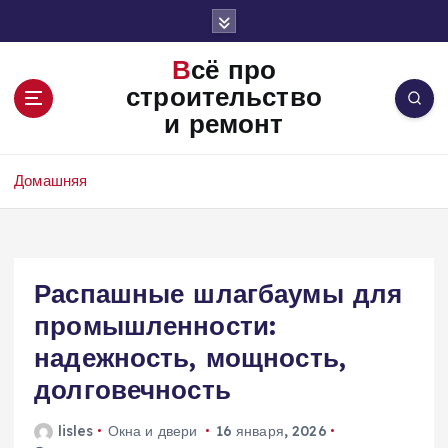
П
е
р
Всё про
е
строительство
й
и ремонт
т
и
к
Домашняя
с
о
д
е
Распашные шлагбаумы для
р
ж
промышленности:
и
надежность, мощность,
м
о
долговечность
м
у
lisles
Окна и двери
16 января, 2026