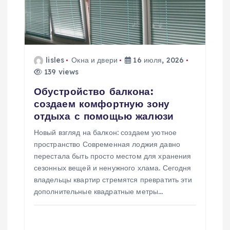
о
з
а
lisles
Окна и двери
16 июля, 2026
139 views
п
Обустройство балкона:
и
создаем комфортную зону
отдыха с помощью жалюзи
с
Новый взгляд на балкон: создаем уютное
пространство Современная лоджия давно
я
перестала быть просто местом для хранения
сезонных вещей и ненужного хлама. Сегодня
м
владельцы квартир стремятся превратить эти
дополнительные квадратные метры…