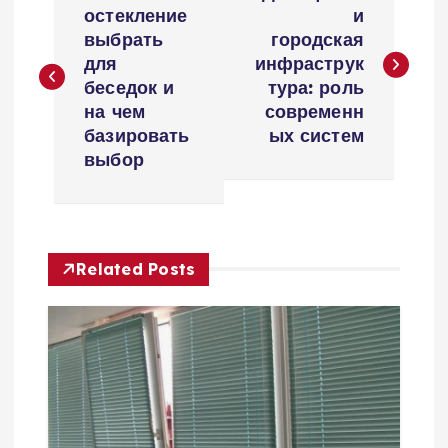
а
остекление
и
выбрать
городская
в
для
инфраструк
беседок и
тура: роль
и
на чем
современн
базировать
ых систем
г
выбор
а
ц
Related Posts
и
я
п