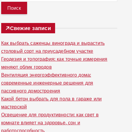
й
т
и
Свежие записи
:
Как выбрать саженцы винограда и вырастить
столовый сорт на приусадебном участке
Геодезия и топография: как точные измерения
меняют облик городов
Вентиляция энергоэффективного дома:
современные инженерные решения для
пассивного домостроения
Какой бетон выбрать для пола в гараже или
мастерской
Освещение для продуктивности: как свет в
комнате влияет на здоровье, сон и
работоспособность