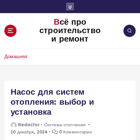
П
е
р
Всё про
е
строительство
й
и ремонт
т
и
к
Домашняя
с
о
д
е
Насос для систем
р
ж
отопления: выбор и
и
установка
м
о
Redactor
Система отопления
м
10 декабря, 2024
0 Комментарии
у