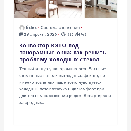
п
и
lisles
Система отопления
29 апреля, 2026
313 views
с
Конвектор КЗТО под
я
панорамные окна: как решить
проблему холодных стекол
м
Теплый контур у панорамных окон Большие
стеклянные панели выглядят эффектно, но
именно возле них чаще всего чувствуется
холодный поток воздуха и дискомфорт при
длительном нахождении рядом. В квартирах и
загородных…