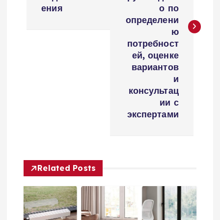
и
ения
о по
г
определени
ю
а
потребност
ей, оценке
ц
вариантов
и
и
консультац
ии с
экспертами
я
п
о
Related Posts
з
а