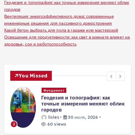
Геодезия и топография: как точные измерения меняют облик
городов
Вентиляция энергоэффективного дома: современные
инженерные решения для пассивного домостроения
Какой бетон выбрать для пола в гараже или мастерской
Освещение для продуктивности: как свет в комнате влияет на
здоровье, сон и работоспособность
You Missed
Вентиляция
Вентиляция
к
энергоэффективного дома:
современные инженерные
решения для пассивного
домостроения
lisles
30 июля, 2026