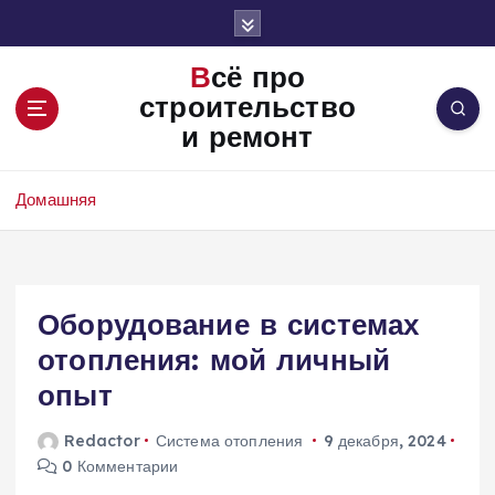
П
е
р
Всё про
е
строительство
й
и ремонт
т
и
к
Домашняя
с
о
д
е
Оборудование в системах
р
ж
отопления: мой личный
и
опыт
м
о
Redactor
Система отопления
9 декабря, 2024
м
0 Комментарии
у