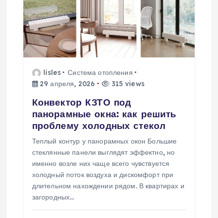
и
я
п
lisles
Система отопления
29 апреля, 2026
315 views
о
Конвектор КЗТО под
з
панорамные окна: как решить
проблему холодных стекол
а
Теплый контур у панорамных окон Большие
стеклянные панели выглядят эффектно, но
п
именно возле них чаще всего чувствуется
холодный поток воздуха и дискомфорт при
и
длительном нахождении рядом. В квартирах и
загородных…
с