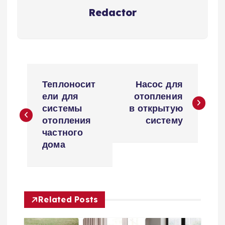
Redactor
Н
Теплоносит
Насос для
а
ели для
отопления
системы
в открытую
в
отопления
систему
частного
и
дома
г
а
Related Posts
ц