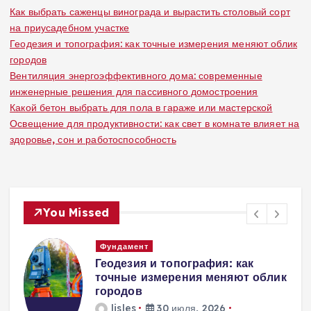
Как выбрать саженцы винограда и вырастить столовый сорт
на приусадебном участке
Геодезия и топография: как точные измерения меняют облик
городов
Вентиляция энергоэффективного дома: современные
инженерные решения для пассивного домостроения
Какой бетон выбрать для пола в гараже или мастерской
Освещение для продуктивности: как свет в комнате влияет на
здоровье, сон и работоспособность
You Missed
Вентиляция
Вентиляция
к
энергоэффективного дома:
современные инженерные
решения для пассивного