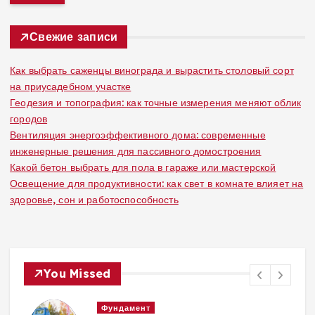
т
и
:
Свежие записи
Как выбрать саженцы винограда и вырастить столовый сорт
на приусадебном участке
Геодезия и топография: как точные измерения меняют облик
городов
Вентиляция энергоэффективного дома: современные
инженерные решения для пассивного домостроения
Какой бетон выбрать для пола в гараже или мастерской
Освещение для продуктивности: как свет в комнате влияет на
здоровье, сон и работоспособность
You Missed
Вентиляция