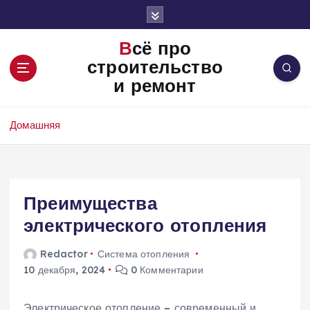
П
е
р
Всё про
е
строительство
й
и ремонт
т
и
к
Домашняя
с
о
д
е
Преимущества
р
ж
электрического отопления
и
м
Redactor
Система отопления
о
10 декабря, 2024
0 Комментарии
м
у
Электрическое отопление – современный и