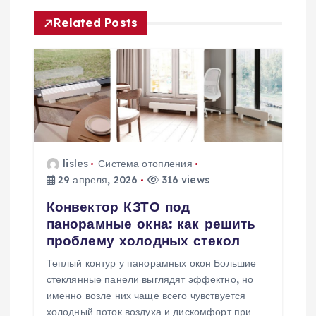
и
Related Posts
я
п
о
з
lisles
Система отопления
а
29 апреля, 2026
316 views
п
Конвектор КЗТО под
панорамные окна: как решить
и
проблему холодных стекол
Теплый контур у панорамных окон Большие
с
стеклянные панели выглядят эффектно, но
именно возле них чаще всего чувствуется
холодный поток воздуха и дискомфорт при