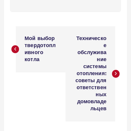
Н
Мой выбор
Техническо
а
твердотопл
е
ивного
обслужива
в
котла
ние
системы
и
отопления:
советы для
г
ответствен
ных
а
домовладе
льцев
ц