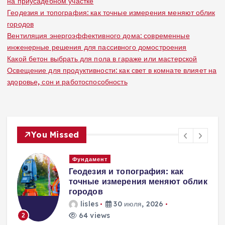
на приусадебном участке
Геодезия и топография: как точные измерения меняют облик
городов
Вентиляция энергоэффективного дома: современные
инженерные решения для пассивного домостроения
Какой бетон выбрать для пола в гараже или мастерской
Освещение для продуктивности: как свет в комнате влияет на
здоровье, сон и работоспособность
You Missed
Вентиляция
Вентиляция
к
энергоэффективного дома:
современные инженерные
решения для пассивного
домостроения
lisles
30 июля, 2026