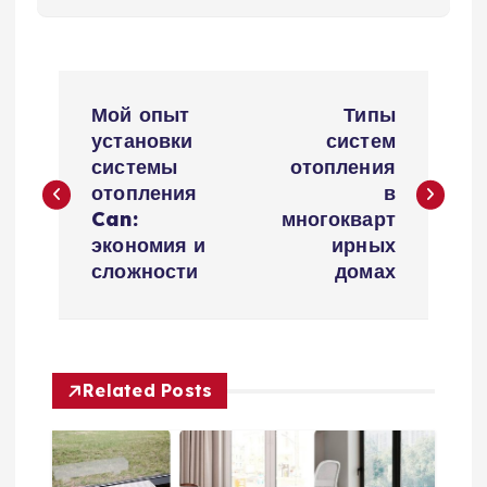
Н
Мой опыт
Типы
а
установки
систем
системы
отопления
в
отопления
в
Can:
многокварт
и
экономия и
ирных
сложности
домах
г
а
Related Posts
ц
и