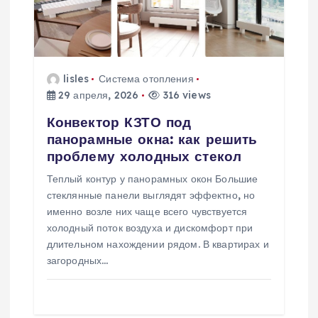
я
п
lisles
Система отопления
о
29 апреля, 2026
316 views
з
Конвектор КЗТО под
панорамные окна: как решить
а
проблему холодных стекол
Теплый контур у панорамных окон Большие
п
стеклянные панели выглядят эффектно, но
именно возле них чаще всего чувствуется
и
холодный поток воздуха и дискомфорт при
длительном нахождении рядом. В квартирах и
с
загородных…
я