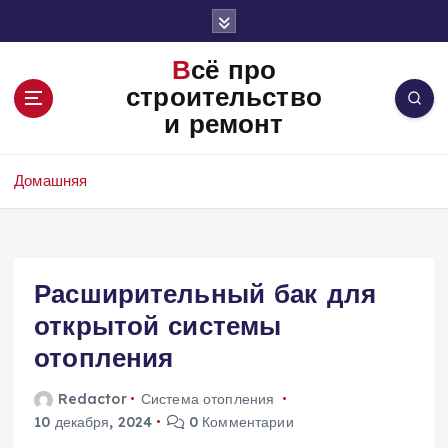
П
е
р
Всё про
е
строительство
й
и ремонт
т
и
к
Домашняя
с
о
д
е
Расширительный бак для
р
ж
открытой системы
и
отопления
м
о
Redactor
Система отопления
м
10 декабря, 2024
0 Комментарии
у