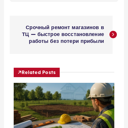
Н
Срочный ремонт магазинов в
а
ТЦ — быстрое восстановление
работы без потери прибыли
в
и
Related Posts
г
а
ц
и