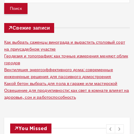
й
т
и
:
Свежие записи
Как выбрать саженцы винограда и вырастить столовый сорт
на приусадебном участке
Геодезия и топография: как точные измерения меняют облик
городов
Вентиляция энергоэффективного дома: современные
инженерные решения для пассивного домостроения
Какой бетон выбрать для пола в гараже или мастерской
Освещение для продуктивности: как свет в комнате влияет на
здоровье, сон и работоспособность
You Missed