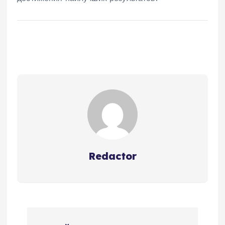
Redactor
Н