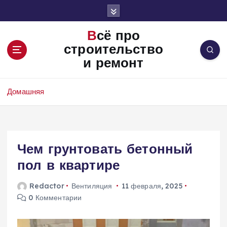
П
е
р
Всё про
е
строительство
й
и ремонт
т
и
к
Домашняя
с
о
д
е
Чем грунтовать бетонный
р
ж
пол в квартире
и
м
Redactor
Вентиляция
11 февраля, 2025
о
0 Комментарии
м
у