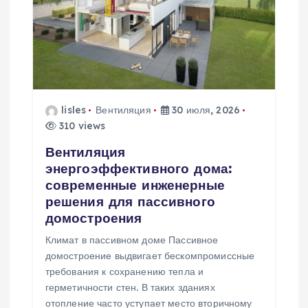
о
з
а
lisles
Вентиляция
30 июля, 2026
п
310 views
и
Вентиляция
энергоэффективного дома:
с
современные инженерные
решения для пассивного
я
домостроения
Климат в пассивном доме Пассивное
м
домостроение выдвигает бескомпромиссные
требования к сохранению тепла и
герметичности стен. В таких зданиях
отопление часто уступает место вторичному