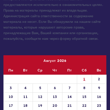
предоставляются исключительно в ознакомительных целях.
Права на материалы принадлежат их владельцам.
Администрация сайта ответственности за содержание
материала не несет. Если Вы обнаружили на нашем сайте
материалы, которые нарушают авторские права,
принадлежащие Вам, Вашей компании или организации,
пожалуйста, сообщите нам через форму обратной связи.
Август 2026
Пн
Вт
Ср
Чт
Пт
Сб
Вс
1
2
3
4
5
6
7
8
9
10
11
12
13
14
15
16
17
18
19
20
21
22
23