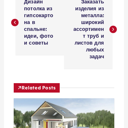
Дизайн
Заказать
а
потолка из
изделия из
гипсокарто
металла:
в
на в
широкий
спальне:
ассортимен
и
идеи, фото
т труб и
и советы
листов для
г
любых
задач
а
ц
Related Posts
и
я
п