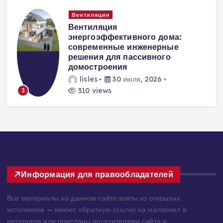
Вентиляция
Вентиляция
к
энергоэффективного дома:
современные инженерные
решения для пассивного
домостроения
lisles
30 июля, 2026
310 views
3
Информация для правообладателей
Все материалы на данном сайте взяты из открытых
источников — имеют обратную ссылку на материал в
интернете или присланы посетителями сайта и