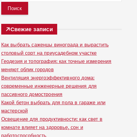
й
т
и
Свежие записи
:
Как выбрать саженцы винограда и вырастить
столовый сорт на приусадебном участке
Геодезия и топография: как точные измерения
меняют облик городов
Вентиляция энергоэффективного дома:
современные инженерные решения для
пассивного домостроения
Какой бетон выбрать для пола в гараже или
мастерской
Освещение для продуктивности: как свет в
комнате влияет на здоровье, сон и
работоспособность