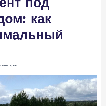
ент под
ом: как
имальный
мментарии