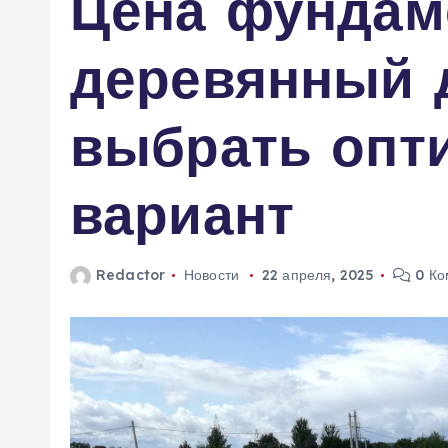
Цена фундам
м
у
деревянный д
выбрать опт
вариант
Redactor
Новости
22 апреля, 2025
0 Ко