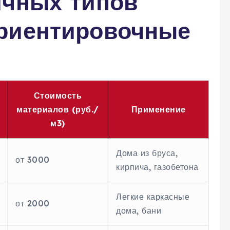
ичных типов
риентировочные
Стоимость
материалов (руб./
Применение
м3)
Дома из бруса‚
от 3000
кирпича‚ газобетона
Легкие каркасные
от 2000
дома‚ бани