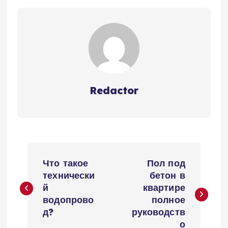
Redactor
Н
Что такое
Пол под
а
технически
бетон в
й
квартире
в
водопрово
полное
д?
руководств
о