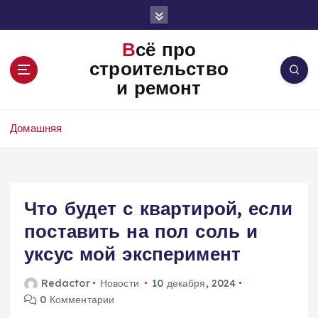
П
е
р
Всё про
е
строительство
й
и ремонт
т
и
к
Домашняя
с
о
д
е
Что будет с квартирой, если
р
ж
поставить на пол соль и
и
уксус мой эксперимент
м
о
Redactor
Новости
10 декабря, 2024
м
0 Комментарии
у