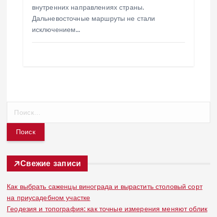
внутренних направлениях страны.
Дальневосточные маршруты не стали
исключением…
Н
а
й
т
и
:
Свежие записи
Как выбрать саженцы винограда и вырастить столовый сорт
на приусадебном участке
Геодезия и топография: как точные измерения меняют облик