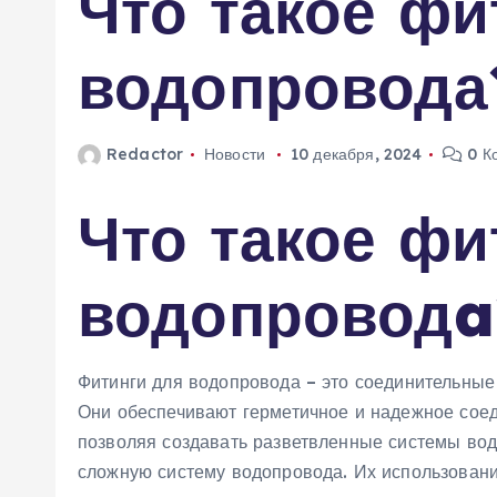
Что такое фи
м
у
водопровода
Redactor
Новости
10 декабря, 2024
0 К
Что такое фи
водопроводa
Фитинги для водопровода – это соединительные
Они обеспечивают герметичное и надежное соед
позволяя создавать разветвленные системы вод
сложную систему водопровода. Их использовани