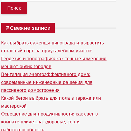
й
т
и
Свежие записи
:
Как выбрать саженцы винограда и вырастить
столовый сорт на приусадебном участке
Геодезия и топография: как точные измерения
меняют облик городов
Вентиляция энергоэффективного дома:
современные инженерные решения для
пассивного домостроения
Какой бетон выбрать для пола в гараже или
мастерской
Освещение для продуктивности: как свет в
комнате влияет на здоровье, сон и
работоспособность