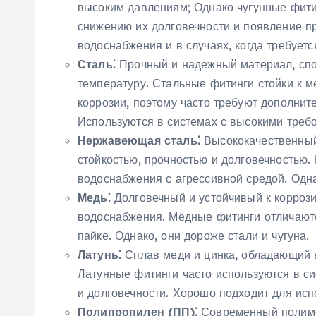
высоким давлениям; Однако чугунные фити
снижению их долговечности и появление пр
водоснабжения и в случаях‚ когда требуетс
Сталь⁚
Прочный и надежный материал‚ сп
температуру. Стальные фитинги стойки к 
коррозии‚ поэтому часто требуют дополнит
Используются в системах с высокими требо
Нержавеющая сталь⁚
Высококачественный
стойкостью‚ прочностью и долговечностью
водоснабжения с агрессивной средой. Одна
Медь⁚
Долговечный и устойчивый к коррози
водоснабжения. Медные фитинги отличаютс
пайке. Однако‚ они дороже стали и чугуна.
Латунь⁚
Сплав меди и цинка‚ обладающий в
Латунные фитинги часто используются в с
и долговечности. Хорошо подходит для исп
Полипропилен (ПП)⁚
Современный полиме