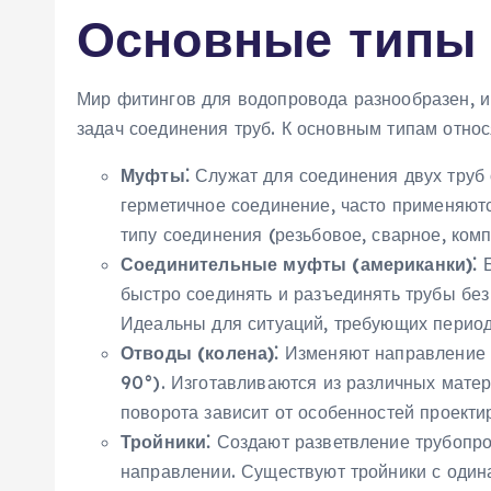
Основные типы
Мир фитингов для водопровода разнообразен‚ и
задач соединения труб. К основным типам относ
Муфты⁚
Служат для соединения двух труб
герметичное соединение‚ часто применяютс
типу соединения (резьбовое‚ сварное‚ ком
Соединительные муфты (американки)⁚
Б
быстро соединять и разъединять трубы бе
Идеальны для ситуаций‚ требующих периоди
Отводы (колена)⁚
Изменяют направление т
90°). Изготавливаются из различных мате
поворота зависит от особенностей проекти
Тройники⁚
Создают разветвление трубопров
направлении. Существуют тройники с один