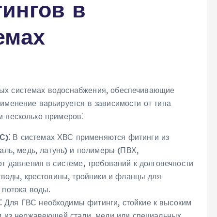
ингов в
емах
ных системах водоснабжения‚ обеспечивающие
рименение варьируется в зависимости от типа
м несколько примеров⁚
С)⁚
В системах ХВС применяются фитинги из
аль‚ медь‚ латунь) и полимеры (ПВХ‚
т давления в системе‚ требований к долговечности
тводы‚ крестовины‚ тройники и фланцы для
 потока воды.
⁚
Для ГВС необходимы фитинги‚ стойкие к высоким
и из нержавеющей стали‚ меди или специальных