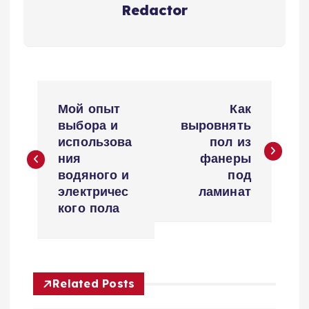
Redactor
Н
Мой опыт
Как
а
выбора и
выровнять
использова
пол из
в
ния
фанеры
водяного и
под
и
электричес
ламинат
кого пола
г
а
Related Posts
ц