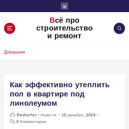
П
е
р
Всё про
е
строительство
й
и ремонт
т
и
к
Домашняя
с
о
д
е
Как эффективно утеплить
р
ж
пол в квартире под
и
линолеумом
м
о
Redactor
Новости
10 декабря, 2024
м
0 Комментарии
у