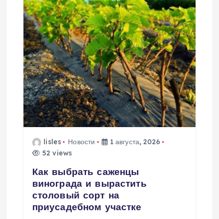
и
я
п
о
з
а
lisles
Новости
1 августа, 2026
52 views
п
Как выбрать саженцы
и
винограда и вырастить
столовый сорт на
с
приусадебном участке