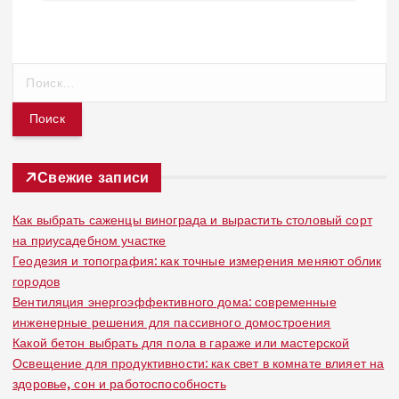
Н
а
й
т
и
:
Свежие записи
Как выбрать саженцы винограда и вырастить столовый сорт
на приусадебном участке
Геодезия и топография: как точные измерения меняют облик
городов
Вентиляция энергоэффективного дома: современные
инженерные решения для пассивного домостроения
Какой бетон выбрать для пола в гараже или мастерской
Освещение для продуктивности: как свет в комнате влияет на
здоровье, сон и работоспособность