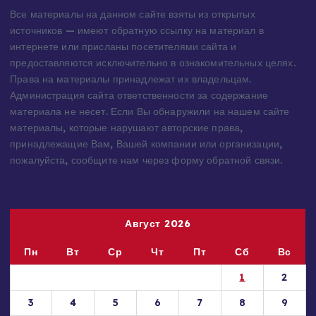
Информация для правообладателей
Все материалы на данном сайте взяты из открытых
источников — имеют обратную ссылку на материал в
интернете или присланы посетителями сайта и
предоставляются исключительно в ознакомительных целях.
Права на материалы принадлежат их владельцам.
Администрация сайта ответственности за содержание
материала не несет. Если Вы обнаружили на нашем сайте
материалы, которые нарушают авторские права,
принадлежащие Вам, Вашей компании или организации,
пожалуйста, сообщите нам через форму обратной связи.
Август 2026
Пн
Вт
Ср
Чт
Пт
Сб
Вс
1
2