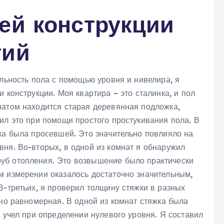
ей конструкции
тий
альность пола с помощью уровня и нивелира, я
 конструкции. Моя квартира – это сталинка, и пол
натом находится старая деревянная подложка,
ил это при помощи простого простукивания пола. В
жка была просевшей. Это значительно повлияло на
вня. Во-вторых, в одной из комнат я обнаружил
уб отопления. Это возвышение было практически
м измерении оказалось достаточно значительным,
В-третьих, я проверил толщину стяжки в разных
тно равномерная. В одной из комнат стяжка была
я учел при определении нулевого уровня. Я составил