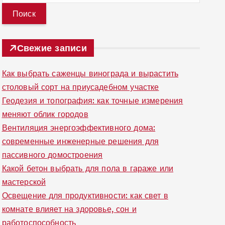
й
т
и
Свежие записи
:
Как выбрать саженцы винограда и вырастить
столовый сорт на приусадебном участке
Геодезия и топография: как точные измерения
меняют облик городов
Вентиляция энергоэффективного дома:
современные инженерные решения для
пассивного домостроения
Какой бетон выбрать для пола в гараже или
мастерской
Освещение для продуктивности: как свет в
комнате влияет на здоровье, сон и
работоспособность