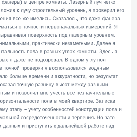
к фанеры) в центре комнаты. Лазерный луч четко
иложив к лучу строительный уровень, я проверил его
ения все же имелись. Оказалось, что даже фанера
уматься о точности первоначальных измерений. Я
выравнивая поверхность под лазерным уровнем.
нимальными, практически незаметными. Далее я
тальность пола в разных углах комнаты. Здесь я
ых я даже не подозревал. В одном углу пол
ее точной проверки я воспользовался водяным
ло больше времени и аккуратности, но результат
показал точную разницу высот между разными
чным и позволил мне учесть все незначительные
оризонтальности пола в моей квартире. Записав
му этапу – учету особенностей конструкции пола и
мальной сосредоточенности и терпения. Но зато
х данных и приступить к дальнейшей работе над