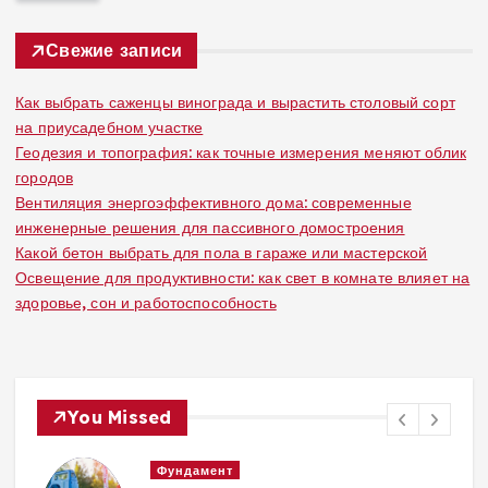
и
:
Свежие записи
Как выбрать саженцы винограда и вырастить столовый сорт
на приусадебном участке
Геодезия и топография: как точные измерения меняют облик
городов
Вентиляция энергоэффективного дома: современные
инженерные решения для пассивного домостроения
Какой бетон выбрать для пола в гараже или мастерской
Освещение для продуктивности: как свет в комнате влияет на
здоровье, сон и работоспособность
You Missed
Вентиляция