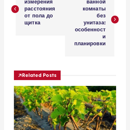
а
измерения
ванной
расстояния
комнаты
в
от пола до
без
щитка
унитаза:
и
особенност
и
г
планировки
а
ц
Related Posts
и
я
п