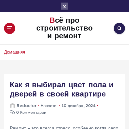
П
е
р
Всё про
е
строительство
й
и ремонт
т
и
к
Домашняя
с
о
д
е
Как я выбирал цвет пола и
р
ж
дверей в своей квартире
и
м
Redactor
Новости
10 декабря, 2024
о
0 Комментарии
м
у
Ремонт – это всегда стресс, особенно когда дело