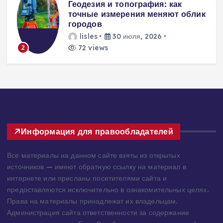
Вентиляция
к
энергоэффективного дома:
современные инженерные
решения для пассивного
домостроения
lisles
30 июля, 2026
284 views
3
Информация для правообладателей
Все материалы на данном сайте взяты из открытых
источников — имеют обратную ссылку на материал в
интернете или присланы посетителями сайта и
предоставляются исключительно в ознакомительных целях.
Права на материалы принадлежат их владельцам.