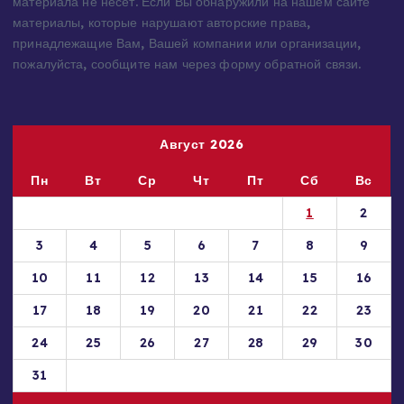
Администрация сайта ответственности за содержание
материала не несет. Если Вы обнаружили на нашем сайте
материалы, которые нарушают авторские права,
принадлежащие Вам, Вашей компании или организации,
пожалуйста, сообщите нам через форму обратной связи.
Август 2026
Пн
Вт
Ср
Чт
Пт
Сб
Вс
1
2
3
4
5
6
7
8
9
10
11
12
13
14
15
16
17
18
19
20
21
22
23
24
25
26
27
28
29
30