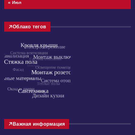
31
« Июл
Облако тегов