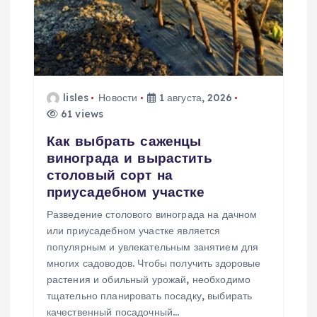
о
з
а
п
lisles
Новости
1 августа, 2026
61 views
и
Как выбрать саженцы
винограда и вырастить
с
столовый сорт на
приусадебном участке
я
Разведение столового винограда на дачном
или приусадебном участке является
м
популярным и увлекательным занятием для
многих садоводов. Чтобы получить здоровые
растения и обильный урожай, необходимо
тщательно планировать посадку, выбирать
качественный посадочный…