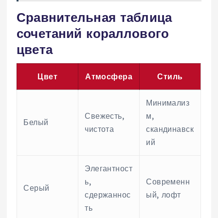
Сравнительная таблица
сочетаний кораллового
цвета
Цвет
Атмосфера
Стиль
Минимализ
Свежесть‚
м‚
Белый
чистота
скандинавск
ий
Элегантност
ь‚
Современн
Серый
сдержаннос
ый‚ лофт
ть