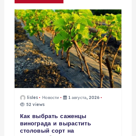
и
я
п
о
з
а
п
lisles
Новости
1 августа, 2026
52 views
и
Как выбрать саженцы
винограда и вырастить
с
столовый сорт на