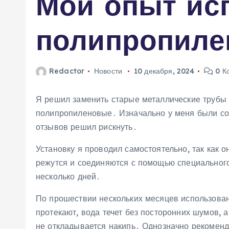
Мой опыт ис
м
у
полипропиле
Redactor
Новости
10 декабря, 2024
0 К
Я решил заменить старые металлические трубы
полипропиленовые․ Изначально у меня были со
отзывов решил рискнуть․
Установку я проводил самостоятельно, так как о
режутся и соединяются с помощью специального
несколько дней․
По прошествии нескольких месяцев использован
протекают, вода течет без посторонних шумов, а
не откладывается накипь․ Однозначно рекомен