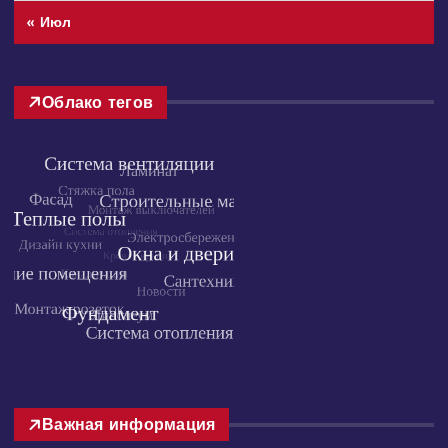
31
« Июл
Облако тегов