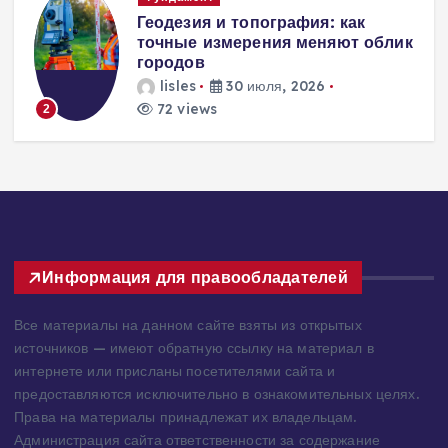
Вентиляция
к
энергоэффективного дома:
современные инженерные
решения для пассивного
домостроения
lisles
30 июля, 2026
287 views
3
Информация для правообладателей
Все материалы на данном сайте взяты из открытых
источников — имеют обратную ссылку на материал в
интернете или присланы посетителями сайта и
предоставляются исключительно в ознакомительных целях.