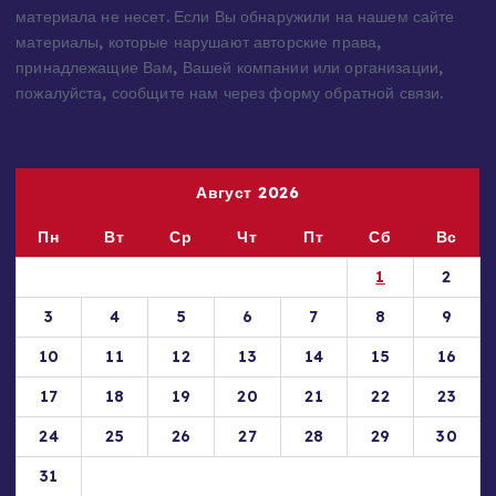
Права на материалы принадлежат их владельцам.
Администрация сайта ответственности за содержание
материала не несет. Если Вы обнаружили на нашем сайте
материалы, которые нарушают авторские права,
принадлежащие Вам, Вашей компании или организации,
пожалуйста, сообщите нам через форму обратной связи.
Август 2026
Пн
Вт
Ср
Чт
Пт
Сб
Вс
1
2
3
4
5
6
7
8
9
10
11
12
13
14
15
16
17
18
19
20
21
22
23
24
25
26
27
28
29
30