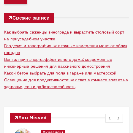
т
и
:
Свежие записи
Как выбрать саженцы винограда и вырастить столовый сорт
на приусадебном участке
Геодезия и топография: как точные измерения меняют облик
городов
Вентиляция энергоэффективного дома: современные
инженерные решения для пассивного домостроения
Какой бетон выбрать для пола в гараже или мастерской
Освещение для продуктивности: как свет в комнате влияет на
здоровье, сон и работоспособность
You Missed
Вентиляция