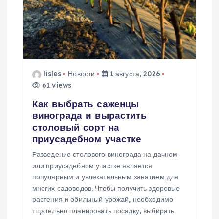
п
о
з
lisles
Новости
1 августа, 2026
а
61 views
Как выбрать саженцы
п
винограда и вырастить
столовый сорт на
и
приусадебном участке
Разведение столового винограда на дачном
с
или приусадебном участке является
популярным и увлекательным занятием для
я
многих садоводов. Чтобы получить здоровые
растения и обильный урожай, необходимо
м
тщательно планировать посадку, выбирать