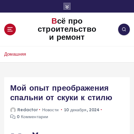
П
е
р
Всё про
е
строительство
й
и ремонт
т
и
к
Домашняя
с
о
д
е
Мой опыт преображения
р
ж
спальни от скуки к стилю
и
м
Redactor
Новости
10 декабря, 2024
о
0 Комментарии
м
у