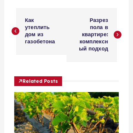
Н
Как
Разрез
а
утеплить
пола в
дом из
квартире:
в
газобетона
комплексн
ый подход
и
г
Related Posts
а
ц
и
я