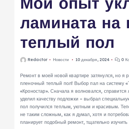
Мой опыт ук
м
у
ламината на
теплый пол
Redactor
Новости
10 декабря, 2024
0 К
Ремонт в моей новой квартире затянулся, но я р
пленочный теплый пол! Выбор пал на систему «
«Кроностар». Сначала я волновался, справится 
уделил качеству подложки – выбрал специальную
пол получился теплым, уютным и красивым. Тепе
не таким сложным, как я думал, хотя и потребо
планирует подобный ремонт, тщательно изучить