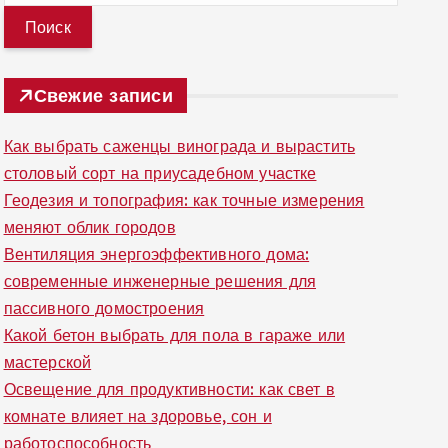
й
т
и
Свежие записи
:
Как выбрать саженцы винограда и вырастить
столовый сорт на приусадебном участке
Геодезия и топография: как точные измерения
меняют облик городов
Вентиляция энергоэффективного дома:
современные инженерные решения для
пассивного домостроения
Какой бетон выбрать для пола в гараже или
мастерской
Освещение для продуктивности: как свет в
комнате влияет на здоровье, сон и
работоспособность