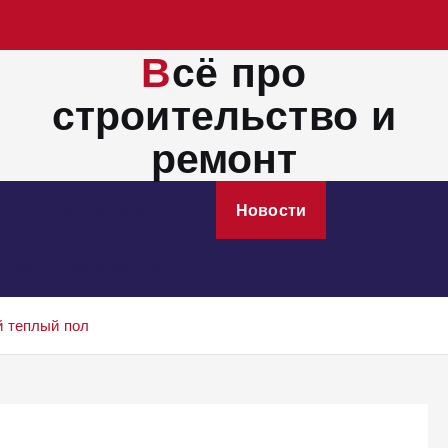
Всё про
строительство и
ремонт
Монтажные работы
Новости
Электросбережение
й теплый пол