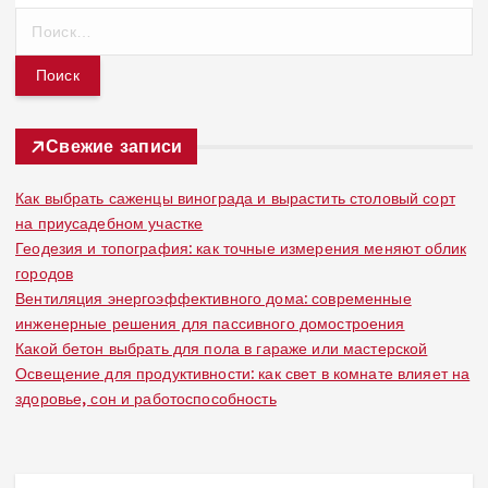
Н
а
й
т
и
:
Свежие записи
Как выбрать саженцы винограда и вырастить столовый сорт
на приусадебном участке
Геодезия и топография: как точные измерения меняют облик
городов
Вентиляция энергоэффективного дома: современные
инженерные решения для пассивного домостроения
Какой бетон выбрать для пола в гараже или мастерской
Освещение для продуктивности: как свет в комнате влияет на
здоровье, сон и работоспособность