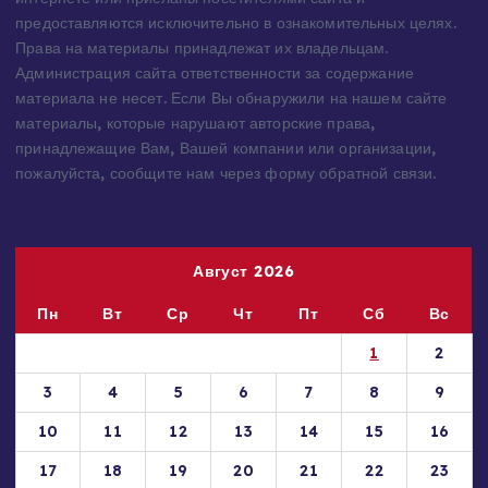
источников — имеют обратную ссылку на материал в
интернете или присланы посетителями сайта и
предоставляются исключительно в ознакомительных целях.
Права на материалы принадлежат их владельцам.
Администрация сайта ответственности за содержание
материала не несет. Если Вы обнаружили на нашем сайте
материалы, которые нарушают авторские права,
принадлежащие Вам, Вашей компании или организации,
пожалуйста, сообщите нам через форму обратной связи.
Август 2026
Пн
Вт
Ср
Чт
Пт
Сб
Вс
1
2
3
4
5
6
7
8
9
10
11
12
13
14
15
16