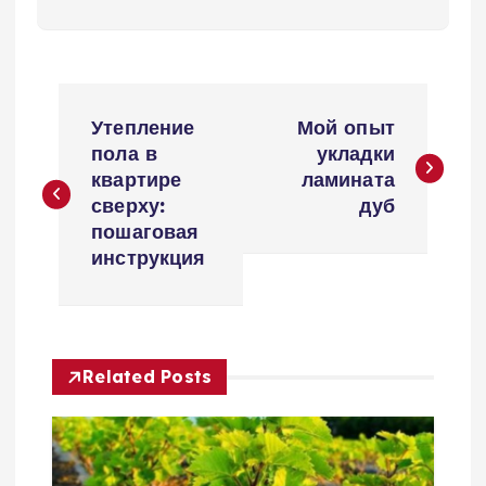
Н
Утепление
Мой опыт
а
пола в
укладки
квартире
ламината
в
сверху:
дуб
пошаговая
и
инструкция
г
а
Related Posts
ц
и