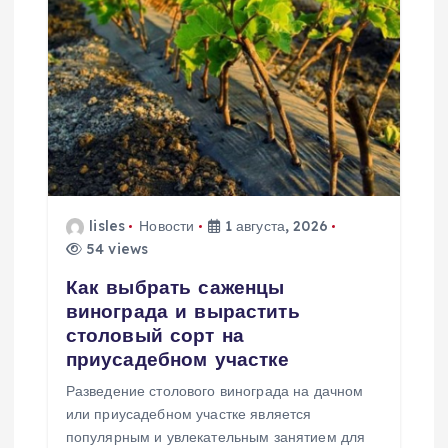
я
п
о
з
а
lisles
Новости
1 августа, 2026
54 views
п
Как выбрать саженцы
винограда и вырастить
и
столовый сорт на
приусадебном участке
с
Разведение столового винограда на дачном
или приусадебном участке является
я
популярным и увлекательным занятием для