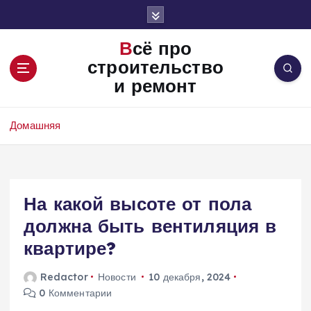
П
е
р
Всё про
е
строительство
й
и ремонт
т
и
к
Домашняя
с
о
д
е
На какой высоте от пола
р
ж
должна быть вентиляция в
и
квартире?
м
о
Redactor
Новости
10 декабря, 2024
м
0 Комментарии
у