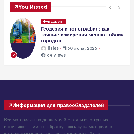
You Missed
Вентиляция
Вентиляция
к
энергоэффективного дома:
современные инженерные
решения для пассивного
домостроения
lisles
30 июля, 2026
248 views
3
Информация для правообладателей
Все материалы на данном сайте взяты из открытых