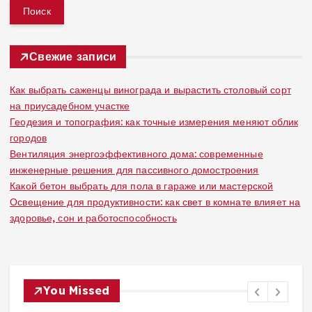
й
т
и
:
Свежие записи
Как выбрать саженцы винограда и вырастить столовый сорт
на приусадебном участке
Геодезия и топография: как точные измерения меняют облик
городов
Вентиляция энергоэффективного дома: современные
инженерные решения для пассивного домостроения
Какой бетон выбрать для пола в гараже или мастерской
Освещение для продуктивности: как свет в комнате влияет на
здоровье, сон и работоспособность
You Missed