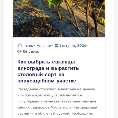
п
о
з
а
lisles
Новости
1 августа, 2026
56 views
п
Как выбрать саженцы
и
винограда и вырастить
столовый сорт на
с
приусадебном участке
Разведение столового винограда на дачном
я
или приусадебном участке является
популярным и увлекательным занятием для
м
многих садоводов. Чтобы получить здоровые
растения и обильный урожай, необходимо