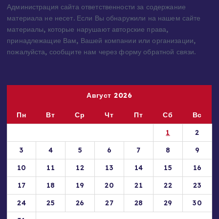
Администрация сайта ответственности за содержание
материала не несет. Если Вы обнаружили на нашем сайте
материалы, которые нарушают авторские права,
принадлежащие Вам, Вашей компании или организации,
пожалуйста, сообщите нам через форму обратной связи.
Август 2026
Пн
Вт
Ср
Чт
Пт
Сб
Вс
1
2
3
4
5
6
7
8
9
10
11
12
13
14
15
16
17
18
19
20
21
22
23
24
25
26
27
28
29
30