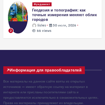
Фундамент
Геодезия и топография: как
точные измерения меняют облик
городов
lisles
30 июля, 2026
66 views
3
Информация для правообладателей
Все материалы на данном сайте взяты из открытых
источников — имеют обратную ссылку на материал в
интернете или присланы посетителями сайта и
предоставляются исключительно в ознакомительных целях.
Права на материалы принадлежат их владельцам.