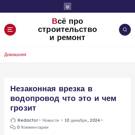
П
е
р
Всё про
е
строительство
й
и ремонт
т
и
к
Домашняя
с
о
д
е
Незаконная врезка в
р
ж
водопровод что это и чем
и
грозит
м
о
Redactor
Новости
10 декабря, 2024
м
0 Комментарии
у