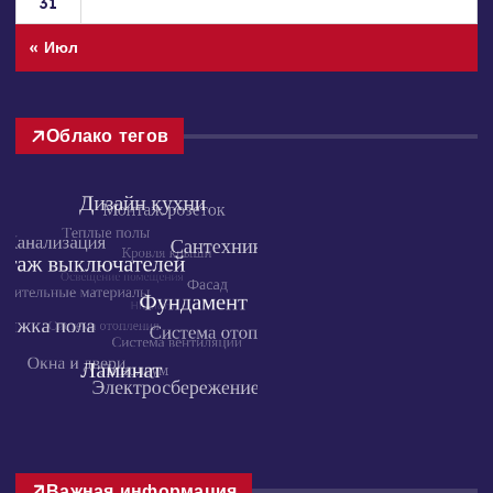
31
« Июл
Облако тегов
Важная информация