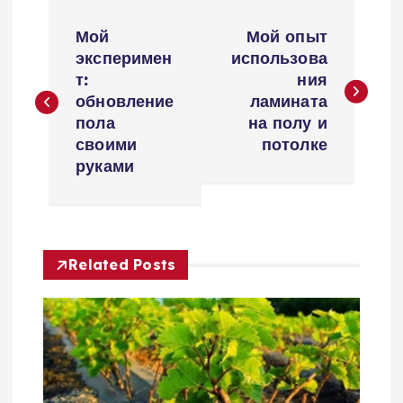
Н
Мой
Мой опыт
а
эксперимен
использова
т:
ния
в
обновление
ламината
пола
на полу и
и
своими
потолке
руками
г
а
Related Posts
ц
и
я