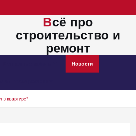
Всё про
строительство и
ремонт
Монтажные работы
Новости
Электросбережение
л в квартире?