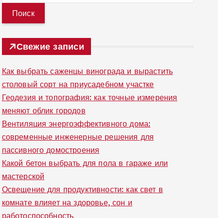
й
т
и
Свежие записи
:
Как выбрать саженцы винограда и вырастить
столовый сорт на приусадебном участке
Геодезия и топография: как точные измерения
меняют облик городов
Вентиляция энергоэффективного дома:
современные инженерные решения для
пассивного домостроения
Какой бетон выбрать для пола в гараже или
мастерской
Освещение для продуктивности: как свет в
комнате влияет на здоровье, сон и
работоспособность