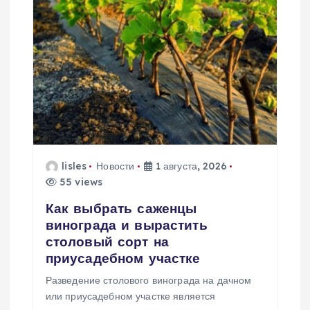
я
п
о
з
а
lisles
Новости
1 августа, 2026
55 views
п
Как выбрать саженцы
и
винограда и вырастить
столовый сорт на
с
приусадебном участке
Разведение столового винограда на дачном
я
или приусадебном участке является