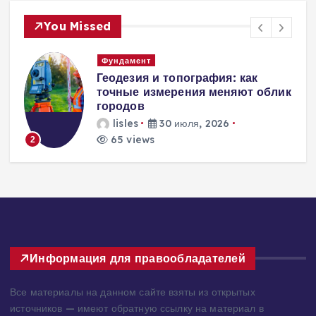
You Missed
Вентиляция
Вентиляция
к
энергоэффективного дома:
современные инженерные
решения для пассивного
домостроения
lisles
30 июля, 2026
253 views
3
Информация для правообладателей