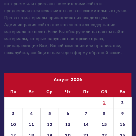
Все материалы на данном сайте взяты из открытых
источников — имеют обратную ссылку на материал в
интернете или присланы посетителями сайта и
предоставляются исключительно в ознакомительных целях.
Права на материалы принадлежат их владельцам.
Администрация сайта ответственности за содержание
материала не несет. Если Вы обнаружили на нашем сайте
материалы, которые нарушают авторские права,
принадлежащие Вам, Вашей компании или организации,
пожалуйста, сообщите нам через форму обратной связи.
Август 2026
Пн
Вт
Ср
Чт
Пт
Сб
Вс
1
2
3
4
5
6
7
8
9