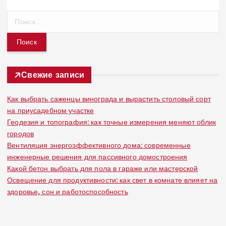
Н
а
й
т
и
:
Свежие записи
Как выбрать саженцы винограда и вырастить столовый сорт
на приусадебном участке
Геодезия и топография: как точные измерения меняют облик
городов
Вентиляция энергоэффективного дома: современные
инженерные решения для пассивного домостроения
Какой бетон выбрать для пола в гараже или мастерской
Освещение для продуктивности: как свет в комнате влияет на
здоровье, сон и работоспособность