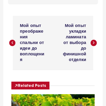
Н
Мой опыт
Мой опыт
а
преображе
укладки
ния
ламината
в
спальни от
от выбора
идеи до
до
и
воплощени
финишной
я
отделки
г
а
Related Posts
ц
и