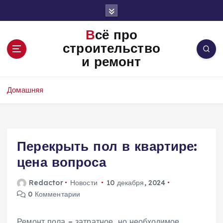
П
е
р
Всё про
е
строительство
й
и ремонт
т
и
к
Домашняя
с
о
д
е
Перекрыть пол в квартире:
р
ж
цена вопроса
и
м
Redactor
Новости
10 декабря, 2024
о
0 Комментарии
м
у
Ремонт пола – затратное‚ но необходимое