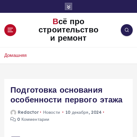
П
е
р
Всё про
е
строительство
й
и ремонт
т
и
к
Домашняя
с
о
д
е
Подготовка основания
р
ж
особенности первого этажа
и
м
Redactor
Новости
10 декабря, 2024
о
0 Комментарии
м
у