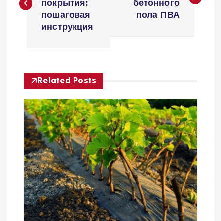
покрытия:
бетонного
в
пошаговая
пола ПВА
инструкция
и
г
Related Posts
а
ц
и
я
п
о