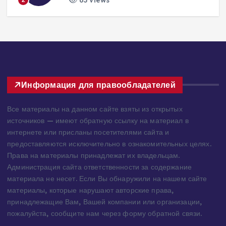
lisles
30 июля, 2026
244 views
3
Информация для правообладателей
Все материалы на данном сайте взяты из открытых
источников — имеют обратную ссылку на материал в
интернете или присланы посетителями сайта и
предоставляются исключительно в ознакомительных целях.
Права на материалы принадлежат их владельцам.
Администрация сайта ответственности за содержание
материала не несет. Если Вы обнаружили на нашем сайте
материалы, которые нарушают авторские права,
принадлежащие Вам, Вашей компании или организации,