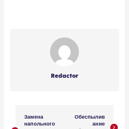
Redactor
Н
Замена
Обеспылив
а
напольного
ание