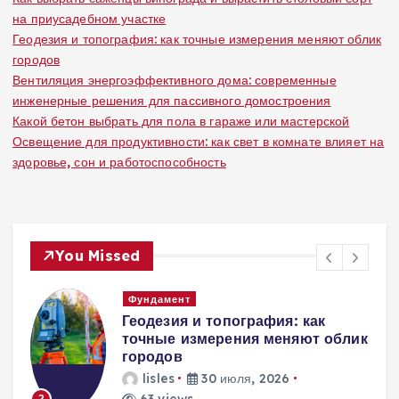
на приусадебном участке
Геодезия и топография: как точные измерения меняют облик
городов
Вентиляция энергоэффективного дома: современные
инженерные решения для пассивного домостроения
Какой бетон выбрать для пола в гараже или мастерской
Освещение для продуктивности: как свет в комнате влияет на
здоровье, сон и работоспособность
You Missed
Вентиляция
Вентиляция
к
энергоэффективного дома:
современные инженерные
решения для пассивного
домостроения