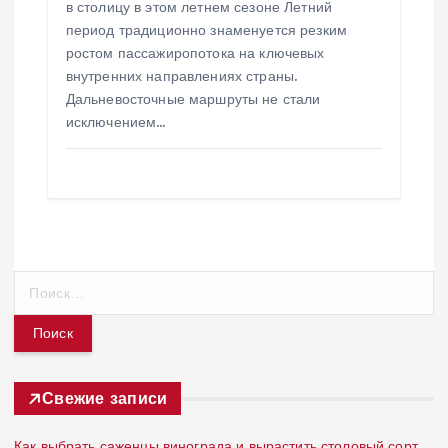
в столицу в этом летнем сезоне Летний
период традиционно знаменуется резким
ростом пассажиропотока на ключевых
внутренних направлениях страны.
Дальневосточные маршруты не стали
исключением…
Н
а
й
т
и
:
Свежие записи
Как выбрать саженцы винограда и вырастить столовый сорт