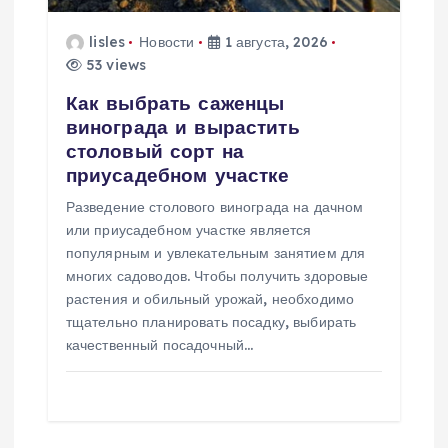
з
lisles
Новости
1 августа, 2026
а
53 views
Как выбрать саженцы
п
винограда и вырастить
столовый сорт на
и
приусадебном участке
Разведение столового винограда на дачном
с
или приусадебном участке является
популярным и увлекательным занятием для
я
многих садоводов. Чтобы получить здоровые
растения и обильный урожай, необходимо
м
тщательно планировать посадку, выбирать
качественный посадочный…