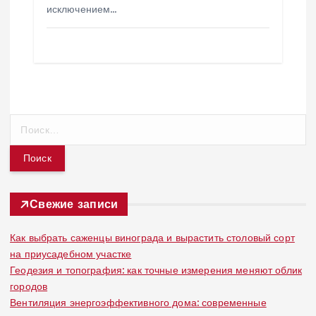
исключением…
Н
а
й
т
и
:
Свежие записи
Как выбрать саженцы винограда и вырастить столовый сорт
на приусадебном участке
Геодезия и топография: как точные измерения меняют облик
городов
Вентиляция энергоэффективного дома: современные