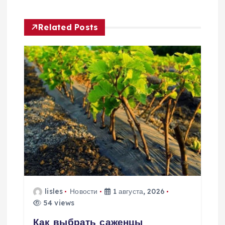
г
а
Related Posts
ц
и
я
п
о
з
а
lisles
Новости
1 августа, 2026
54 views
п
Как выбрать саженцы