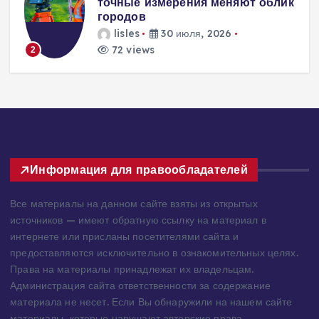
к
энергоэффективного дома:
современные инженерные
решения для пассивного
домостроения
lisles
30 июля, 2026
293 views
3
Информация для правообладателей
Все материалы на данном сайте взяты из открытых
источников — имеют обратную ссылку на материал в
интернете или присланы посетителями сайта и
предоставляются исключительно в ознакомительных целях.
Права на материалы принадлежат их владельцам.
Администрация сайта ответственности за содержание