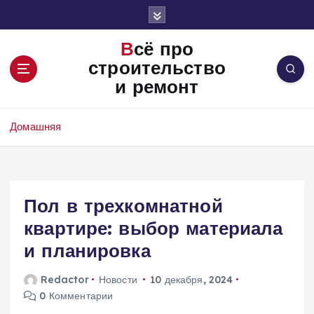
П
е
р
Всё про
е
строительство
й
и ремонт
т
и
к
Домашняя
с
о
д
е
Пол в трехкомнатной
р
ж
квартире: выбор материала
и
и планировка
м
о
Redactor
Новости
10 декабря, 2024
м
0 Комментарии
у