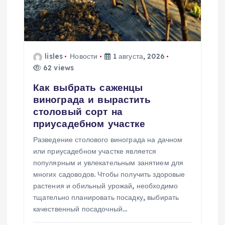
з
а
п
lisles
Новости
1 августа, 2026
62 views
и
Как выбрать саженцы
с
винограда и вырастить
столовый сорт на
я
приусадебном участке
Разведение столового винограда на дачном
м
или приусадебном участке является
популярным и увлекательным занятием для
многих садоводов. Чтобы получить здоровые
растения и обильный урожай, необходимо
тщательно планировать посадку, выбирать
качественный посадочный…