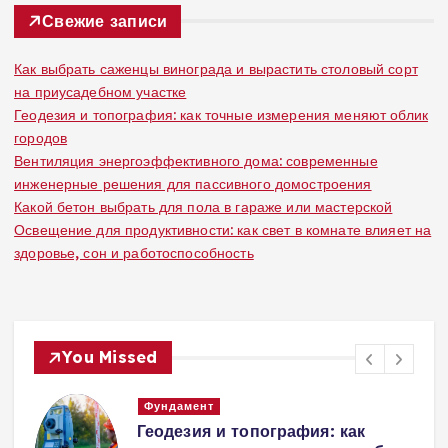
:
Свежие записи
Как выбрать саженцы винограда и вырастить столовый сорт
на приусадебном участке
Геодезия и топография: как точные измерения меняют облик
городов
Вентиляция энергоэффективного дома: современные
инженерные решения для пассивного домостроения
Какой бетон выбрать для пола в гараже или мастерской
Освещение для продуктивности: как свет в комнате влияет на
здоровье, сон и работоспособность
You Missed
Вентиляция
Вентиляция