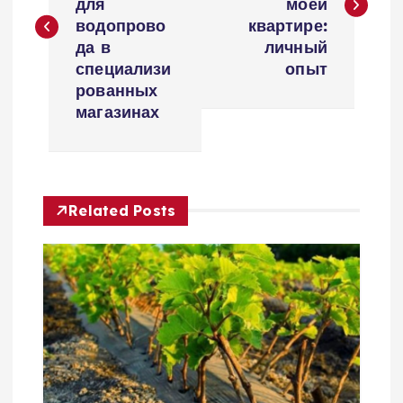
в
для
моей
водопрово
квартире:
и
да в
личный
специализи
опыт
г
рованных
магазинах
а
ц
Related Posts
и
я
п
о